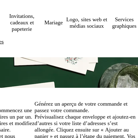
Invitations,
Logo, sites web et
Services
cadeaux et
Mariage
médias sociaux
graphiques
papeterie
es
Générez un aperçu de votre commande et
commencez une
passez votre commande.
aires un par un.
Prévisualisez chaque enveloppe et ajoutez-en
res et modifiez
d’autres si votre liste d’adresses s’est
aire.
allongée. Cliquez ensuite sur « Ajouter au
et nous
panier » et passez à l’étape du paiement. Vos