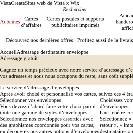
VistaCreate
Sites web de Vista x Wix
Pancar
Cartes
Cartes postales et supports
Aubaines
bandero
d’affaires
publicitaires imprimés
affic
Diapositive
Découvrez nos dernières offres | Profitez aussi de la livra
1
sur
Accueil
Adressage destinataire enveloppe
1
Adressage gratuit
Gagnez un temps précieux avec notre service d’adressage d’e
vos adresses et nous nous occupons du reste, sans coût suppl
Le service d’adressage d’enveloppes
Après avoir choisi et personnalisé vos cartes, suivez ces 4 éta
Sélectionner vos enveloppes
Choisissez votr
Vous devrez d’abord faire votre choix parmi
d’enveloppes.
toute une gamme de styles d’enveloppes.
Une fenêtre con
Sélectionnez nos enveloppes assorties avec
Sélectionnez « 
des graphismes coordonnés pour vos cartes,
retour », « imp
ou découvrez nos autres options d’enveloppes
destinataires »