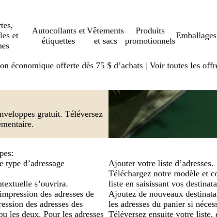
tes,
Autocollants et
Vêtements
Produits
les et
Emballages
étiquettes
et sacs
promotionnels
hes
ison économique offerte dès 75 $ d’achats |
Voir toutes les offr
nveloppes gratuit. Téléversez
émentaire.
pes:
e type d’adressage
Ajouter votre liste d’adresses.
Téléchargez notre modèle et 
textuelle s’ouvrira.
liste en saisissant vos destinat
impression des adresses de
Ajoutez de nouveaux destinatai
ression des adresses des
les adresses du panier si nécess
 ou les deux. Pour les adresses
Téléversez ensuite votre liste, 