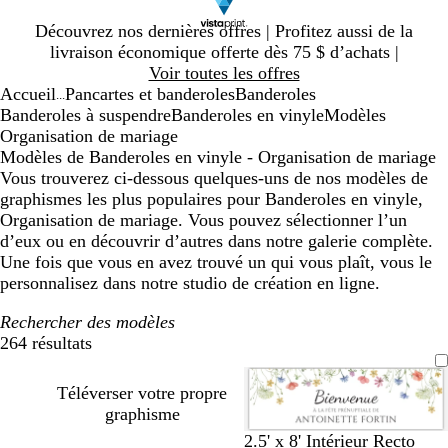
Diapositive
Découvrez nos dernières offres | Profitez aussi de la
1
livraison économique offerte dès 75 $ d’achats |
sur
Voir toutes les offres
1
Accueil
Pancartes et banderoles
Banderoles
...
Banderoles à suspendre
Banderoles en vinyle
Modèles
Organisation de mariage
Modèles de Banderoles en vinyle - Organisation de mariage
Vous trouverez ci-dessous quelques-uns de nos modèles de
graphismes les plus populaires pour Banderoles en vinyle,
Organisation de mariage. Vous pouvez sélectionner l’un
d’eux ou en découvrir d’autres dans notre galerie complète.
Une fois que vous en avez trouvé un qui vous plaît, vous le
personnalisez dans notre studio de création en ligne.
Rechercher des modèles
264 résultats
Filtres
Téléverser votre propre
graphisme
b
c
v
b
g
2.5' x 8' Intérieur Recto