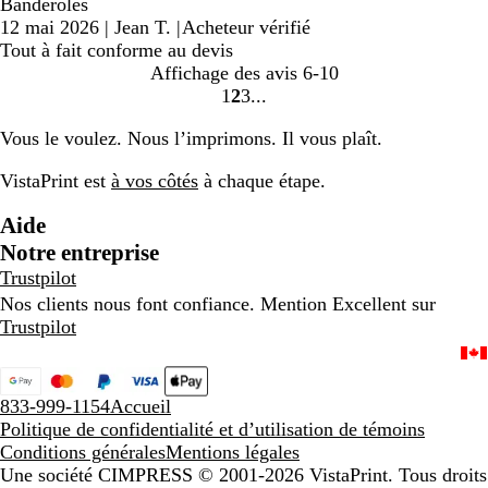
Banderoles
12 mai 2026
|
Jean T.
|
Acheteur vérifié
Tout à fait conforme au devis
Affichage des avis
6-10
1
2
3
Accéder
Accéder
Accéder
à
à
à
Vous le voulez. Nous l’imprimons. Il vous plaît.
la
la
la
page
page
page
VistaPrint est
à vos côtés
à chaque étape.
Aide
Notre entreprise
Trustpilot
Nos clients nous font confiance. Mention Excellent sur
Trustpilot
833-999-1154
Accueil
Politique de confidentialité et d’utilisation de témoins
Conditions générales
Mentions légales
Une société CIMPRESS
© 2001-2026 VistaPrint. Tous droits