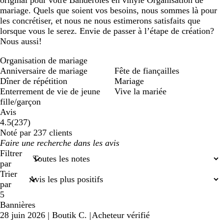
original pour votre Banderoles en vinyle Organisation de
mariage. Quels que soient vos besoins, nous sommes là pour
les concrétiser, et nous ne nous estimerons satisfaits que
lorsque vous le serez. Envie de passer à l’étape de création?
Nous aussi!
Organisation de mariage
Anniversaire de mariage
Fête de fiançailles
Dîner de répétition
Mariage
Enterrement de vie de jeune
Vive la mariée
fille/garçon
Avis
237
4.5
(
237
)
avis
Noté par 237 clients
Mes
saisies
Filtrer
de
par
recherche
Trier
par
5
Bannières
28 juin 2026
|
Boutik C.
|
Acheteur vérifié