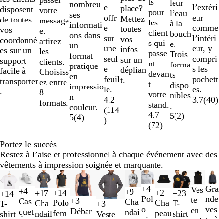
ts
leur
nombreu
e
l’extéri
place?
disposent
votre
pour
l’eau
ses
offr
eur
Mettez
de toutes
message
les
à la
informati
e
comme
toutes
vos
et
client
bouch
ons dans
sur
l’intéri
vos
coordonné
attirez
s qui
e.
un
une
eur, y
infos
es sur un
les
passe
Trois
format
seul
compri
sur un
support
clients.
nt
forma
pratique
e
s les
déplian
facile à
Choisiss
devan
ts
en
feuil
pochett
t.
transporter
ez entre
t
dispo
impressio
le.
es.
.
8
votre
nibles
n
4.2
3.7
(
40
)
formats.
stand.
.
couleur.
(
114
4.7
5
(
2
)
5
(
4
)
)
(
72
)
Portez le succès
Restez à l’aise et professionnel à chaque événement avec des
vêtements à impression soignée et marquante.
Diapositives
Nouveau prix bas
Nouvelles options
Nouvelles options
Nouvelles options
Nouvelles op
1
N
B
G
+
4
Gra
N
B
G
Ves
+
4
+
9
+
14
+
2
+
23
#
#
#
#
+
17
+
14
à
N
B
V
G
G
G
G
B
B
V
V
O
K
R
B
B
J
G
O
V
G
J
M
B
B
R
É
B
o
l
r
Pol
nde
o
l
r
te
+
3
Cas
Cha
Polo
Cha
T-
2
1
A
0
Cha
T-
+
3
2
N
T
G
G
o
l
e
r
r
r
r
l
l
e
e
r
a
o
l
l
a
r
r
e
r
a
a
l
e
o
c
r
R
B
B
B
i
e
i
o
ves
i
e
a
en
Débar
quet
ndai
fem
peau
shirt
5
F
F
0
ndail
shirt
Veste
sur
o
u
r
r
i
e
r
i
i
i
i
e
e
r
r
k
u
e
a
u
i
r
è
u
r
e
i
u
r
u
o
o
l
l
r
u
s