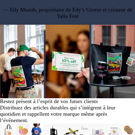
— Edy Massih, propriétaire de Edy’s Grocer et créateur de
Yalla Fest
Restez présent à l’esprit de vos futurs clients
Distribuez des articles durables qui s’intègrent à leur
quotidien et rappellent votre marque même après
l’événement.
Diapositives
Nouvelles options
Nouvelles options
Nouvelles options
Nouveau
Nouvelles options
Nouveau
Nouv
1