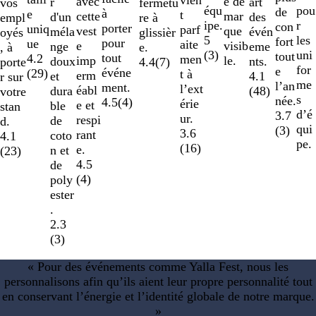
vien
avec
e de
art
r
vos
fermetu
équ
pou
de
à
e
t
cette
mar
des
d'un
empl
re à
ipe.
r
con
porter
uniq
parf
vest
que
évén
méla
oyés
glissièr
5
les
fort
pour
ue
aite
e
visib
eme
nge
, à
e.
(
3
)
uni
tout
tout
4.2
men
imp
le.
nts.
doux
porte
4.4
(
7
)
for
e
événe
(
29
)
t à
erm
4.1
et
r sur
me
l’an
ment.
l’ext
éabl
(
48
)
dura
votre
s
née.
4.5
(
4
)
érie
e et
ble
stan
d’é
3.7
ur.
respi
de
d.
qui
(
3
)
3.6
rant
coto
4.1
pe.
(
16
)
e.
n et
(
23
)
4.5
de
(
4
)
poly
ester
.
2.3
(
3
)
« Pour des événements comme Yalla Fest, nous les
personnalisons afin qu’ils aient leur propre personnalité tout
en conservant l’énergie et l’identité globale de notre marque.
»