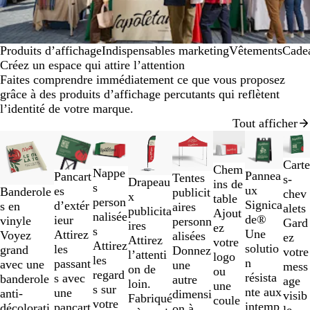
Produits d’affichage
Indispensables marketing
Vêtements
Cadea
Créez un espace qui attire l’attention
Faites comprendre immédiatement ce que vous proposez
grâce à des produits d’affichage percutants qui reflètent
l’identité de votre marque.
Tout afficher
Diapositives
Nouvelles options
Nouvelles options
Nouvelles options
Nouvelles op
1
Carte
à
Chem
Nappe
Pannea
Pancart
Tentes
s-
2
Drapeau
ins de
s
ux
es
Banderole
publicit
chev
sur
x
table
person
Signica
d’extér
s en
aires
alets
8
publicita
Ajout
nalisée
de®
ieur
vinyle
personn
Gard
ires
ez
s
Une
Attirez
Voyez
alisées
ez
Attirez
votre
Attirez
solutio
les
grand
Donnez
votre
l’attenti
logo
les
n
passant
avec une
une
mess
on de
ou
regard
résista
s avec
banderole
autre
age
loin.
une
s sur
nte aux
une
anti-
dimensi
visib
Fabriqué
coule
votre
intemp
pancart
décolorati
on à