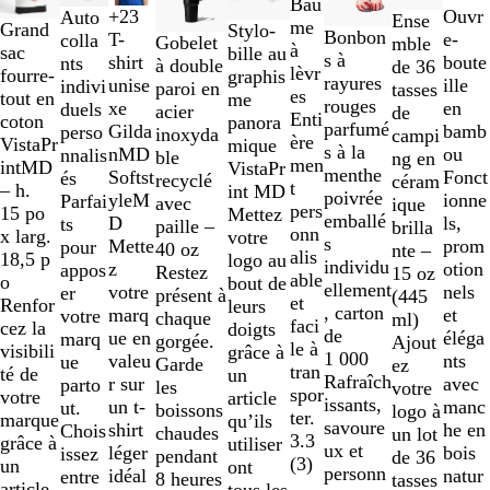
Bau
à
+
23
Ouvr
Auto
B
N
W
Ense
J
G
O
V
me
N
N
Grand
Stylo-
2
Bonbon
T-
e-
colla
V
B
N
B
Gobelet
l
a
h
mble
a
r
r
e
à
o
a
sac
bille au
sur
s à
shirt
boute
nts
e
l
o
l
à double
a
v
i
de 36
u
i
r
lèvr
i
t
fourre-
graphis
9
rayures
unise
ille
indivi
r
e
i
a
paroi en
c
y
t
tasses
n
s
t
es
r
u
tout en
me
rouges
xe
en
duels
t
u
r
n
acier
k
B
e
de
e
f
i
Enti
à
r
coton
panora
parfumé
Gilda
bamb
perso
e
M
c
inoxyda
l
campi
p
o
r
ère
d
e
VistaPr
mique
s à la
nMD
ou
nnalis
a
ble
u
ng en
â
n
l
men
e
intMD
VistaPr
menthe
Softst
Fonct
és
r
recyclé
e
céram
q
c
a
t
u
– h.
int MD
poivrée
yleM
ionne
Parfai
i
avec
ique
u
é
n
pers
x
15 po
Mettez
emballé
D
ls,
ts
n
paille –
brilla
e
c
d
onn
t
x larg.
votre
s
Mette
prom
pour
e
40 oz
nte –
r
h
a
alis
o
18,5 p
logo au
individu
z
otion
appos
Restez
15 oz
e
i
i
able
n
o
bout de
ellement
votre
nels
er
présent à
(445
t
n
s
et
s
Renfor
leurs
, carton
marq
et
votre
chaque
ml)
t
é
c
faci
cez la
doigts
de
ue en
éléga
marq
gorgée.
Ajout
e
h
le à
visibili
grâce à
1 000
valeu
nts
ue
Garde
ez
i
tran
té de
un
Rafraîch
r sur
avec
parto
les
votre
n
spor
votre
article
issants,
un t-
manc
ut.
boissons
logo à
é
ter.
marque
qu’ils
savoure
shirt
he en
Chois
chaudes
un lot
3.3
grâce à
utiliser
ux et
léger
bois
issez
pendant
de 36
(
3
)
un
ont
personn
idéal
natur
entre
8 heures
tasses
article