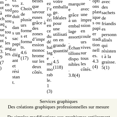
ez
opti
belles
votre
avec
m
z.
ue
ez
marqu
en
vos
ons
que
emballa
des
ot
Choix
avec
l’e
e
ved
pro
plast
savour
ge.
sachets
à
de
une
xp
grâce
ette
duit
ique
euses
Idéales
de
ch
plusie
impre
éri
à un
sou
s
s ou
grâce à
pour
friandis
aq
urs
ssion
en
embal
s
dan
papi
des
une
es
ue
forme
en
ce
lage
tou
s un
er
zones
utilisati
personn
ve
s et
coule
du
assorti
s
sac
tradi
d’impr
on en
alisés
nt
forma
urs
dé
.
les
papi
tion
ession
grande
qui
e.
ts.
vives
bal
Échan
ang
er
nell
monoc
quantité
résisten
3.
4.6
sur
lag
tillons
les.
élég
es.
hrome
.
t à la
9
(
17
)
tous
e
dispo
ant
4.3
sur les
4.5
graisse.
(
7
les
mé
nibles
et
(
4
)
deux
(
118
)
5
(
1
)
)
côtés.
mo
.
rési
côtés.
rab
3.8
(
4
)
stan
le.
t.
1
(
3
)
Services graphiques
Des créations graphiques professionnelles sur mesure