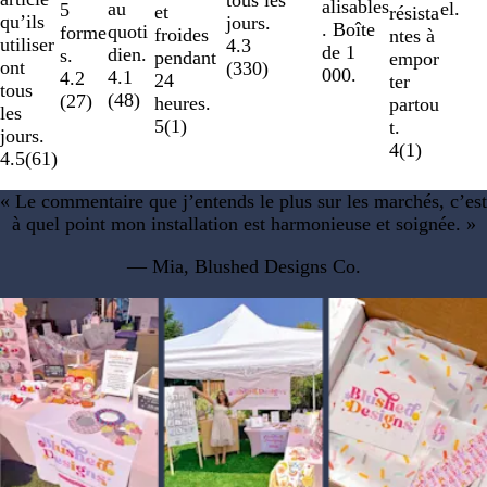
tous les
alisables
au
el.
5
et
résista
qu’ils
jours.
. Boîte
quoti
forme
froides
ntes à
utiliser
4.3
de 1
dien.
s.
pendant
empor
ont
(
330
)
000.
4.1
4.2
24
ter
tous
(
48
)
(
27
)
heures.
partou
les
5
(
1
)
t.
jours.
4
(
1
)
4.5
(
61
)
« Le commentaire que j’entends le plus sur les marchés, c’est
à quel point mon installation est harmonieuse et soignée. »
— Mia, Blushed Designs Co.