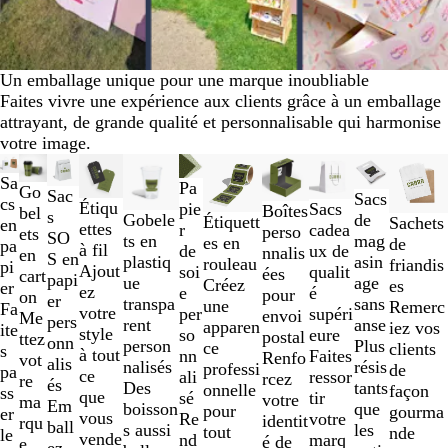
Un emballage unique pour une marque inoubliable
Faites vivre une expérience aux clients grâce à un emballage
attrayant, de grande qualité et personnalisable qui harmonise
votre image.
Diapositives
Nouveau prix bas
Nouveau
Nouvelles options
Nouveau
Nouvelles options
Nouveau pri
Nouvell
Sa
1
Pa
Go
Sac
Sacs
cs
à
Étiqu
Sacs
pie
Boîtes
bel
s
de
Gobele
Étiquett
Sachets
en
2
ettes
cadea
r
perso
ets
SO
mag
ts en
es en
de
pa
sur
à fil
ux de
de
nnalis
en
S en
asin
plastiq
rouleau
friandis
pi
11
Ajout
qualit
soi
ées
cart
papi
age
ue
Créez
es
er
ez
é
e
pour
on
er
sans
transpa
une
Remerc
Fa
votre
supéri
per
envoi
Me
pers
anse
rent
apparen
iez vos
ite
style
eure
so
postal
ttez
onn
Plus
person
ce
clients
s
à tout
Faites
nn
Renfo
vot
alis
résis
nalisés
professi
de
pa
ce
ressor
ali
rcez
re
és
tants
Des
onnelle
façon
ss
que
tir
sé
votre
ma
Em
que
boisson
pour
gourma
er
vous
votre
Re
identit
rqu
ball
les
s aussi
tout
nde
le
vende
marq
nd
é de
e