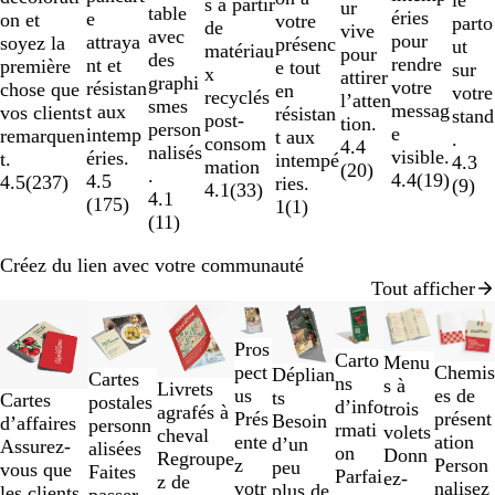
le
s à partir
ur
table
éries
e
on et
votre
parto
de
vive
avec
pour
attraya
soyez la
présenc
ut
matériau
pour
des
rendre
nt et
première
e tout
sur
x
attirer
graphi
votre
résistan
chose que
en
votre
recyclés
l’atten
smes
messag
t aux
vos clients
résistan
stand
post-
tion.
person
e
intemp
remarquen
t aux
.
consom
4.4
nalisés
visible.
éries.
t.
intempé
4.3
mation
(
20
)
.
4.4
(
19
)
4.5
4.5
(
237
)
ries.
(
9
)
4.1
(
33
)
4.1
(
175
)
1
(
1
)
(
11
)
Créez du lien avec votre communauté
Tout afficher
Diapositives
Nouvelles options
1
Pros
à
Carto
Menu
pect
Chemi
Déplian
Cartes
2
ns
s à
Livrets
us
es de
ts
Cartes
postales
sur
d’info
trois
agrafés à
Prés
présent
Besoin
d’affaires
personn
8
rmati
volets
cheval
ente
ation
d’un
Assurez-
alisées
on
Donn
Regroupe
z
Person
peu
vous que
Faites
Parfai
ez-
z de
votr
nalisez
plus de
les clients
passer