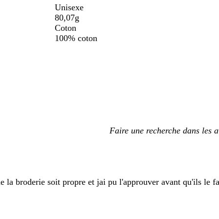
Unisexe
80,07g
Coton
100% coton
Mes
saisies
de
recherche
la broderie soit propre et jai pu l'approuver avant qu'ils le fa