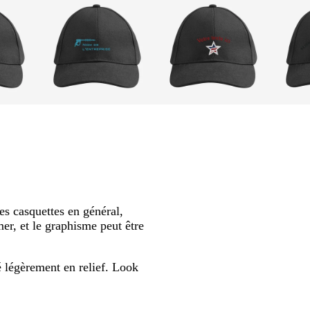
b
b
n
l
o
o
e
r
i
u
d
r
s
e
a
a
r
u
s casquettes en général,
c
x
er, et le graphisme peut être
e
l
l
é légèrement en relief. Look
e