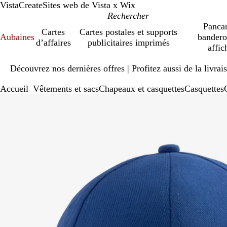
VistaCreate
Sites web de Vista x Wix
Pancar
Cartes
Cartes postales et supports
Aubaines
bandero
d’affaires
publicitaires imprimés
affic
Diapositive
Découvrez nos dernières offres | Profitez aussi de la livra
1
sur
Accueil
Vêtements et sacs
Chapeaux et casquettes
Casquettes
1
...
Diapositive
Image
Zoomé
Utilisez
Cliquez
1
zoomable
à
les
pour
sur
minimum
touches
agrandir
1
« plus »
et
« moins »
pour
zoomer,
et
les
touches
fléchées
pour