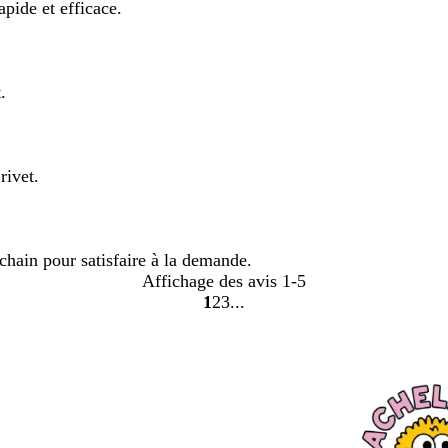
apide et efficace.
.
rivet.
chain pour satisfaire à la demande.
Affichage des avis
1-5
1
2
3
Accéder
Accéder
Accéder
à
à
à
la
la
la
page
page
page