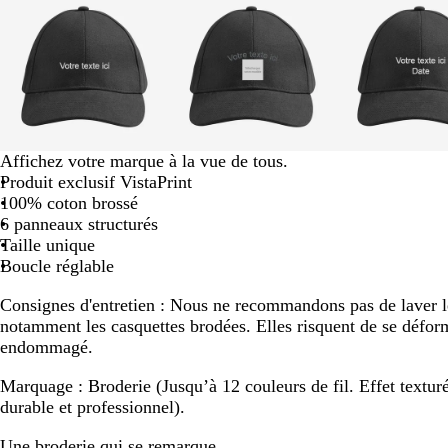
1
sur
8
g
g
g
Affichez votre marque à la vue de tous.
r
r
r
Produit exclusif VistaPrint
i
i
i
100% coton brossé
s
s
s
6 panneaux structurés
f
Taille unique
o
Boucle réglable
n
Consignes d'entretien :
Nous ne recommandons pas de laver le
c
notamment les casquettes brodées. Elles risquent de se déform
é
endommagé.
Marquage :
Broderie (Jusqu’à 12 couleurs de fil. Effet textur
durable et professionnel).
Une broderie qui se remarque