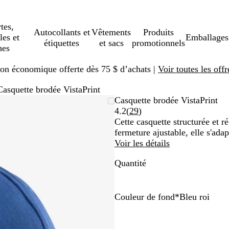
tes,
Autocollants et
Vêtements
Produits
les et
Emballages
étiquettes
et sacs
promotionnels
hes
ison économique offerte dès 75 $ d’achats |
Voir toutes les offr
Casquette brodée VistaPrint
Casquette brodée VistaPrint
Lire
4.2
(
29
)
les
Cette casquette structurée et r
29 avis
fermeture ajustable, elle s'adap
Voir les détails
Quantité
Couleur de fond
*
Bleu roi
N
B
V
G
B
G
R
B
o
l
e
r
l
r
o
l
i
e
r
i
e
i
u
a