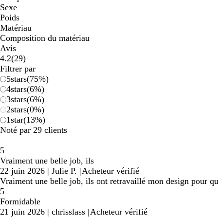
Sexe
Poids
Matériau
Composition du matériau
Avis
29
4.2
(
29
)
avis
Filtrer par
5
stars
(
75
%)
4
stars
(
6
%)
3
stars
(
6
%)
2
stars
(
0
%)
1
star
(
13
%)
Noté par 29 clients
5
Vraiment une belle job, ils
22 juin 2026
|
Julie P.
|
Acheteur vérifié
Vraiment une belle job, ils ont retravaillé mon design pour que 
5
Formidable
21 juin 2026
|
chrisslass
|
Acheteur vérifié