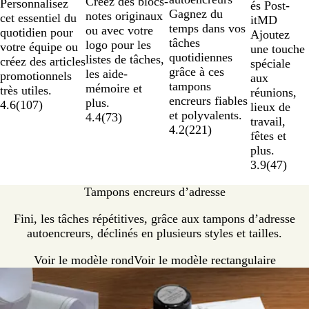
Créez des blocs-
Personnalisez
és Post-
Gagnez du
notes originaux
cet essentiel du
itMD
temps dans vos
ou avec votre
quotidien pour
Ajoutez
tâches
logo pour les
votre équipe ou
une touche
quotidiennes
listes de tâches,
créez des articles
spéciale
grâce à ces
les aide-
promotionnels
aux
tampons
mémoire et
très utiles.
réunions,
encreurs fiables
plus.
4.6
(
107
)
lieux de
et polyvalents.
4.4
(
73
)
travail,
4.2
(
221
)
fêtes et
plus.
3.9
(
47
)
Tampons encreurs d’adresse
Fini, les tâches répétitives, grâce aux tampons d’adresse
autoencreurs, déclinés en plusieurs styles et tailles.
Voir le modèle rond
Voir le modèle rectangulaire