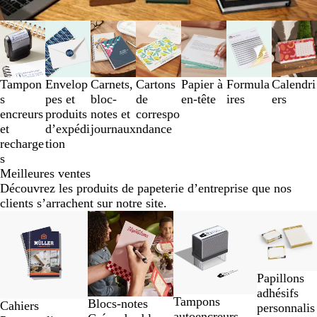
Diapositives
1
à
3
Tampon
Envelop
Carnets,
Cartons
Papier à
Formula
Calendri
sur
s
pes et
bloc-
de
en-tête
ires
ers
7
encreurs
produits
notes et
correspo
et
d’expédi
journaux
ndance
recharge
tion
s
Meilleures ventes
Découvrez les produits de papeterie d’entreprise que nos
clients s’arrachent sur notre site.
Diapositives
Nouveau prix bas
Nouveau prix bas
Nouvelles options
1
à
2
sur
Papillons
4
adhésifs
Tampons
Blocs-notes
Cahiers
personnalis
autoencreurs