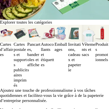
Explorer toutes les catégories
Diapositives
1
à
3
Cartes
Cartes
Pancart
Autoco
Emball
Invitati
Vêteme
Produit
sur
d’affair
postale
es,
llants
ages
ons,
nts et
s
8
es
s et
bander
et
cadeau
sacs
promot
support
oles et
étiquett
x et
ionnels
s
affiche
es
papeter
publicit
s
ie
aires
imprim
és
Ajoutez une touche de professionnalisme à vos tâches
quotidiennes et facilitez-vous la vie grâce à de la papeterie
d’entreprise personnalisée.