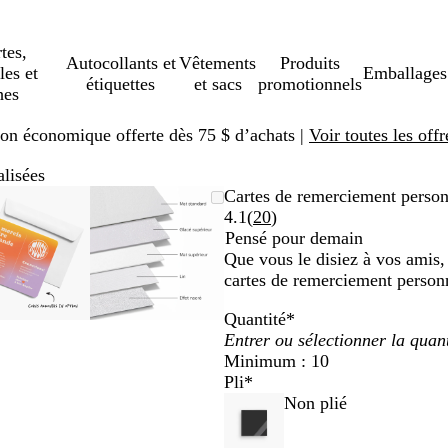
tes,
Autocollants et
Vêtements
Produits
les et
Emballages
étiquettes
et sacs
promotionnels
hes
ison économique offerte dès 75 $ d’achats |
Voir toutes les offr
lisées
Image
Zoomé
Utilisez
Cliquez
Image
Zoomé
Utilisez
Cliquez
Cartes de remerciement person
zoomable
à
les
pour
zoomable
à
les
pour
Lire
4.1
(
20
)
minimum
touches
agrandir
minimum
touches
agrandir
les
Pensé pour demain
« plus »
« plus »
20 avis
Que vous le disiez à vos amis, 
et
et
cartes de remerciement person
« moins »
« moins »
Quantité
*
pour
pour
zoomer,
zoomer,
Minimum : 10
et
et
Pli
*
les
les
Non plié
touches
touches
fléchées
fléchées
pour
pour