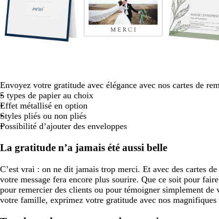
8
b
b
r
a
b
b
b
b
b
b
c
b
c
l
l
o
c
r
l
l
l
l
l
r
l
r
a
e
s
i
u
a
a
a
a
a
è
a
è
n
u
e
e
n
n
n
n
n
n
m
n
m
c
s
c
r
Envoyez votre gratitude avec élégance avec nos cartes de re
c
c
c
c
c
e
c
e
a
l
5 types de papier au choix
r
a
Effet métallisé en option
c
i
Styles pliés ou non pliés
e
r
Possibilité d’ajouter des enveloppes
l
l
La gratitude n’a jamais été aussi belle
e
C’est vrai : on ne dit jamais trop merci. Et avec des cartes d
votre message fera encore plus sourire. Que ce soit pour faire
pour remercier des clients ou pour témoigner simplement de 
votre famille, exprimez votre gratitude avec nos magnifiques 