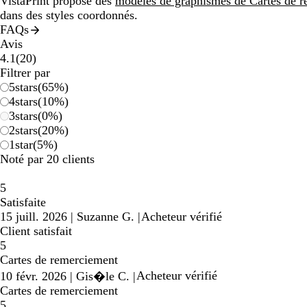
VistaPrint propose des
modèles de graphismes de Cartes de r
dans des styles coordonnés.
FAQs
Avis
20
4.1
(
20
)
avis
Filtrer par
5
stars
(
65
%)
4
stars
(
10
%)
3
stars
(
0
%)
2
stars
(
20
%)
1
star
(
5
%)
Noté par 20 clients
5
Satisfaite
15 juill. 2026
|
Suzanne G.
|
Acheteur vérifié
Client satisfait
5
Cartes de remerciement
Acheteur vérifié
10 févr. 2026
|
Gis�le C.
|
Cartes de remerciement
5