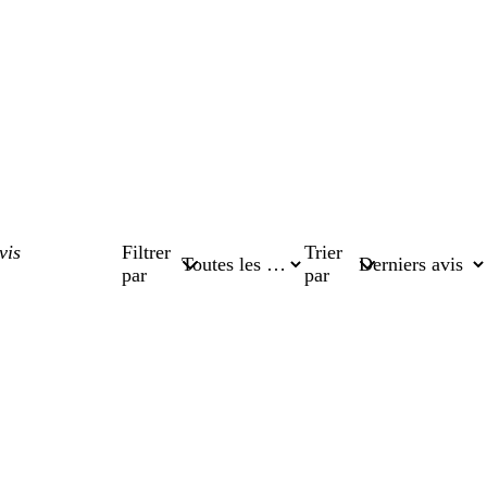
Filtrer
Trier
par
par