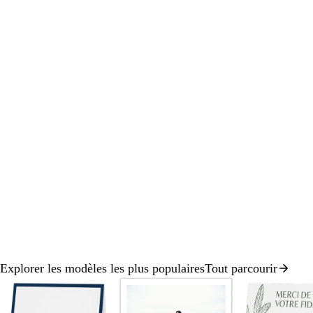
panoramiser
panoramiser
panoramiser
Explorer les modèles les plus populaires
Tout parcourir
Diapositive
1
sur