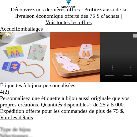
Diapositive
Découvrez nos dernières offres | Profitez aussi de la
1
livraison économique offerte dès 75 $ d’achats |
sur
Voir toutes les offres
1
Accueil
Emballages
Diapositive
Image
Zoomé
Utilisez
Cliquez
Image
Zoomé
Utilisez
Cliquez
1
zoomable
à
les
pour
zoomable
à
les
pour
sur
minimum
touches
agrandir
minimum
touches
agrandir
4
« plus »
« plus »
et
et
« moins »
« moins »
pour
pour
zoomer,
zoomer,
Étiquettes à bijoux personnalisées
et
et
Lire
4
(
2
)
les
les
les
Personnalisez une étiquette à bijou aussi originale que vos
touches
touches
2 avis
propres créations. Quantités disponibles : de 25 à 5 000.
fléchées
fléchées
Expédition offerte pour les commandes de plus de 75 $.
pour
pour
Voir les détails
panoramiser
panoramiser
Type de bijou
Sélectionnez...