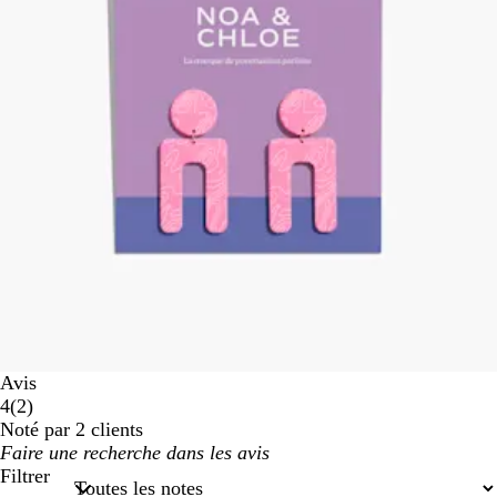
Avis
2
4
(
2
)
avis
Noté par 2 clients
Mes
saisies
Filtrer