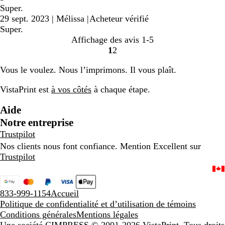
Super.
29 sept. 2023
|
Mélissa
|
Acheteur vérifié
Super.
Affichage des avis
1-5
1
2
accéder
accéder
à
à
Vous le voulez. Nous l’imprimons. Il vous plaît.
la
la
page
page
VistaPrint est
à vos côtés
à chaque étape.
1
2
Aide
Notre entreprise
Trustpilot
Nos clients nous font confiance. Mention Excellent sur
Trustpilot
833-999-1154
Accueil
Politique de confidentialité et d’utilisation de témoins
Conditions générales
Mentions légales