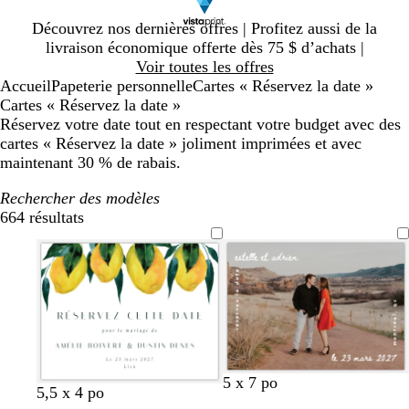
Diapositive
Découvrez nos dernières offres | Profitez aussi de la
1
livraison économique offerte dès 75 $ d’achats |
sur
Voir toutes les offres
1
Accueil
Papeterie personnelle
Cartes « Réservez la date »
Cartes « Réservez la date »
Réservez votre date tout en respectant votre budget avec des
cartes « Réservez la date » joliment imprimées et avec
maintenant 30 % de rabais.
Rechercher des modèles
664 résultats
Filtres
b
n
5 x 7 po
b
b
v
b
c
5,5 x 4 po
l
o