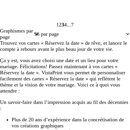
1
2
3
4
7
Page
Page
Page
Page
Page
Graphismes par
1
2
3
4
7
page
Trouvez vos cartes « Réservez la date » de rêve, et lancez le
compte à rebours avant le plus beau jour de votre vie.
Ça y est, vous avez choisi une date et un lieu pour votre
mariage. Félicitations! Passez maintenant à vos cartes «
Réservez la date ». VistaPrint vous permet de personnaliser
facilement des cartes « Réservez la date » qui reflètent le
thème et la vision de votre mariage. Voici ce à quoi vous
attendre :
Un savoir-faire dans l’impression acquis au fil des décennies
:
Plus de 20 ans d’expérience dans la concrétisation de
vos créations graphiques