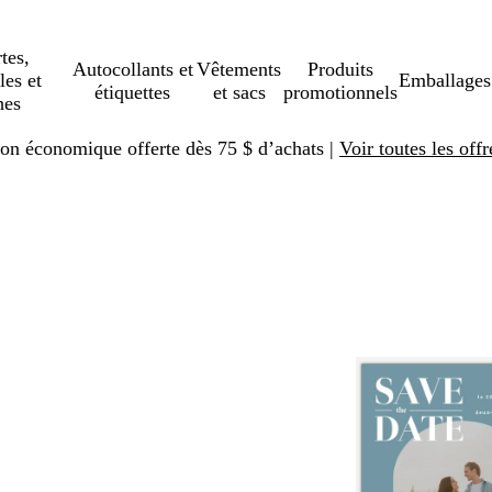
tes,
Autocollants et
Vêtements
Produits
les et
Emballages
étiquettes
et sacs
promotionnels
hes
ison économique offerte dès 75 $ d’achats |
Voir toutes les offr