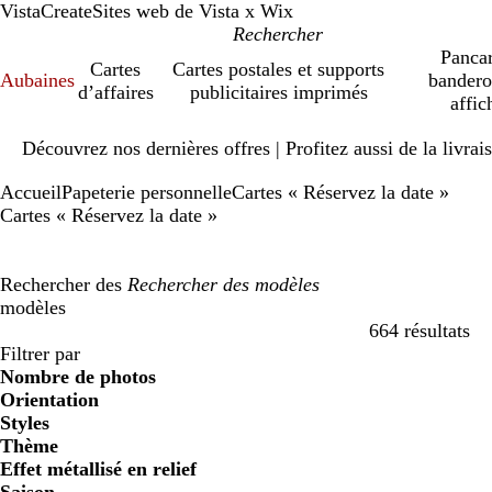
VistaCreate
Sites web de Vista x Wix
Pancar
Cartes
Cartes postales et supports
Aubaines
bandero
d’affaires
publicitaires imprimés
affic
Diapositive
Découvrez nos dernières offres | Profitez aussi de la livra
1
sur
Accueil
Papeterie personnelle
Cartes « Réservez la date »
1
Cartes « Réservez la date »
Rechercher des
modèles
664 résultats
Filtres
Filtrer par
Nombre de photos
Orientation
Styles
Thème
Effet métallisé en relief