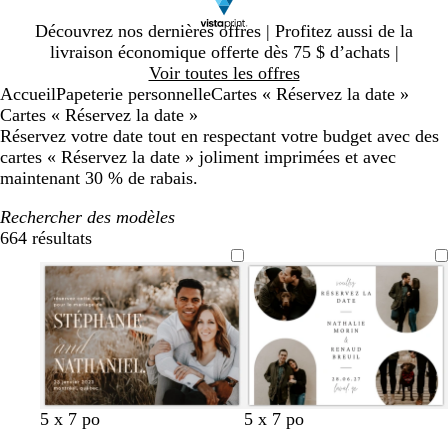
Diapositive
Découvrez nos dernières offres | Profitez aussi de la
1
livraison économique offerte dès 75 $ d’achats |
sur
Voir toutes les offres
1
Accueil
Papeterie personnelle
Cartes « Réservez la date »
Cartes « Réservez la date »
Réservez votre date tout en respectant votre budget avec des
cartes « Réservez la date » joliment imprimées et avec
maintenant 30 % de rabais.
Rechercher des modèles
664 résultats
Filtres
c
n
m
b
g
a
c
b
n
g
t
g
g
r
5 x 7 po
5 x 7 po
r
o
a
r
r
c
r
l
o
r
e
r
r
o