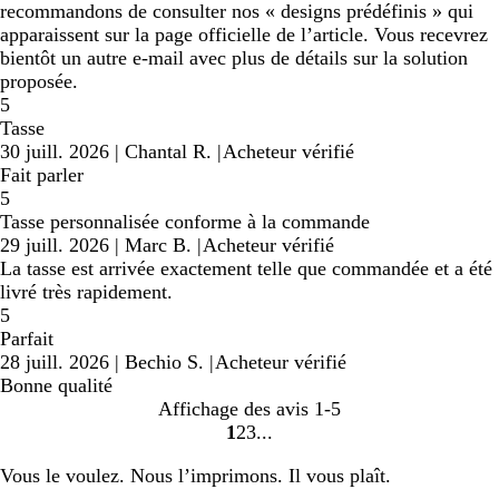
recommandons de consulter nos « designs prédéfinis » qui
apparaissent sur la page officielle de l’article. Vous recevrez
bientôt un autre e-mail avec plus de détails sur la solution
proposée.
5
Tasse
30 juill. 2026
|
Chantal R.
|
Acheteur vérifié
Fait parler
5
Tasse personnalisée conforme à la commande
29 juill. 2026
|
Marc B.
|
Acheteur vérifié
La tasse est arrivée exactement telle que commandée et a été
livré très rapidement.
5
Parfait
28 juill. 2026
|
Bechio S.
|
Acheteur vérifié
Bonne qualité
Affichage des avis
1-5
1
2
3
Accéder
Accéder
Accéder
à
à
à
Vous le voulez. Nous l’imprimons. Il vous plaît.
la
la
la