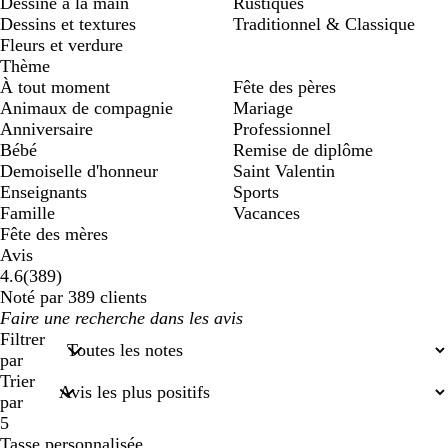
Dessiné à la main
Rustiques
Dessins et textures
Traditionnel & Classique
Fleurs et verdure
Thème
À tout moment
Fête des pères
Animaux de compagnie
Mariage
Anniversaire
Professionnel
Bébé
Remise de diplôme
Demoiselle d'honneur
Saint Valentin
Enseignants
Sports
Famille
Vacances
Fête des mères
Avis
389
4.6
(
389
)
avis
Noté par 389 clients
Mes
saisies
Filtrer
de
par
recherche
Trier
par
5
Tasse personnalisée