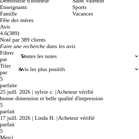
Demoiselle d'honneur
Saint Valentin
Enseignants
Sports
Famille
Vacances
Fête des mères
Avis
389
4.6
(
389
)
avis
Noté par 389 clients
Mes
saisies
Filtrer
de
par
recherche
Trier
par
5
parfaite
25 juill. 2026
|
sylvie c.
|
Acheteur vérifié
bonne dimension et belle qualité d'impression
5
parfait
17 juill. 2026
|
Linda H.
|
Acheteur vérifié
parfait
5
Merci