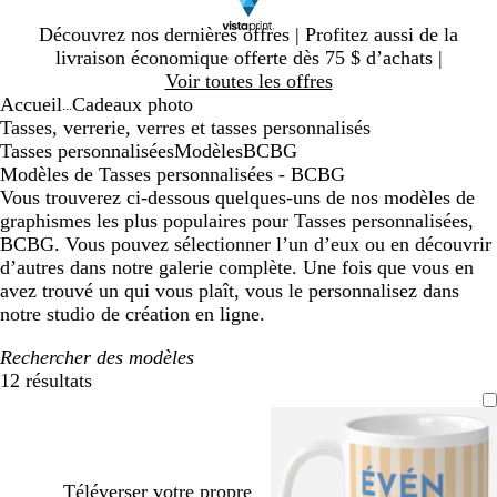
Diapositive
Découvrez nos dernières offres | Profitez aussi de la
1
livraison économique offerte dès 75 $ d’achats |
sur
Voir toutes les offres
1
Accueil
Cadeaux photo
...
Tasses, verrerie, verres et tasses personnalisés
Tasses personnalisées
Modèles
BCBG
Modèles de Tasses personnalisées - BCBG
Vous trouverez ci-dessous quelques-uns de nos modèles de
graphismes les plus populaires pour Tasses personnalisées,
BCBG. Vous pouvez sélectionner l’un d’eux ou en découvrir
d’autres dans notre galerie complète. Une fois que vous en
avez trouvé un qui vous plaît, vous le personnalisez dans
notre studio de création en ligne.
Rechercher des modèles
12 résultats
Filtres
Téléverser votre propre