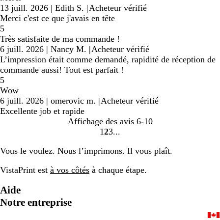
13 juill. 2026
|
Edith S.
|
Acheteur vérifié
Merci c'est ce que j'avais en tête
5
Très satisfaite de ma commande !
6 juill. 2026
|
Nancy M.
|
Acheteur vérifié
L’impression était comme demandé, rapidité de réception de
commande aussi! Tout est parfait !
5
Wow
6 juill. 2026
|
omerovic m.
|
Acheteur vérifié
Excellente job et rapide
Affichage des avis
6-10
1
2
3
Accéder
Accéder
Accéder
à
à
à
Vous le voulez. Nous l’imprimons. Il vous plaît.
la
la
la
page
page
page
VistaPrint est
à vos côtés
à chaque étape.
Aide
Notre entreprise