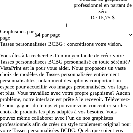
professionnel en partant de
r
a
a
r
a
a
r
zéro
i
i
i
i
De 15,75 $
r
r
r
r
v
b
b
b
b
g
b
b
b
b
1
e
l
l
l
l
r
l
l
r
l
Page
Graphismes par
r
a
a
a
a
i
a
a
u
e
1
page
t
n
n
n
n
s
n
n
n
u
Tasses personnalisées BCBG : concrétisons votre vision.
f
c
c
c
c
c
c
c
r
f
o
l
o
o
Vous êtes à la recherche d’un moyen facile de créer votre
r
a
u
n
Tasses personnalisées BCBG personnalisé en toute sérénité?
ê
i
g
c
VistaPrint est là pour vous aider. Nous proposons un vaste
t
r
e
é
choix de modèles de Tasses personnalisées entièrement
â
personnalisables, notamment des options comportant un
t
espace pour accueillir vos images personnalisées, vos logos
r
et plus. Vous travaillez avec votre propre graphisme? Aucun
e
problème, notre interface est prête à le recevoir. Téléversez-
le pour gagner du temps et pouvoir vous concentrer sur les
choix de produits les plus adaptés à vos besoins. Vous
pouvez même collaborer avec l’un de nos graphistes
professionnels afin de créer un style totalement original pour
votre Tasses personnalisées BCBG. Quels que soient vos