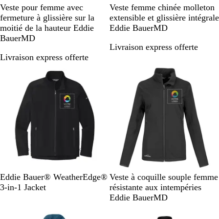
N
I
G
G
G
Veste pour femme avec
Veste femme chinée molleton
o
v
r
r
r
fermeture à glissière sur la
extensible et glissière intégrale
i
o
i
i
i
moitié de la hauteur Eddie
Eddie BauerMD
r
i
s
s
s
BauerMD
Livraison express offerte
r
a
c
a
Livraison express offerte
e
c
h
n
i
i
t
e
n
h
r
é
r
a
c
i
t
e
c
h
i
B
G
R
N
B
G
Eddie Bauer® WeatherEdge®
Veste à coquille souple femme
n
l
r
i
o
l
r
3-in-1 Jacket
résistante aux intempéries
é
a
e
v
i
e
i
Eddie BauerMD
c
y
e
r
u
s
En rupture de stock
En rupture de stock
k
S
r
d
c