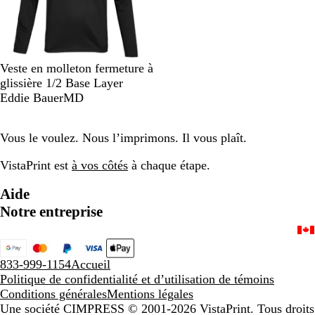
l
i
t
e
e
u
r
m
i
N
Veste en molleton fermeture à
n
o
glissière 1/2 Base Layer
é
i
Eddie BauerMD
r
r
a
l
Vous le voulez. Nous l’imprimons. Il vous plaît.
VistaPrint est
à vos côtés
à chaque étape.
Aide
Notre entreprise
833-999-1154
Accueil
Politique de confidentialité et d’utilisation de témoins
Conditions générales
Mentions légales
Une société CIMPRESS
© 2001-2026 VistaPrint. Tous droits