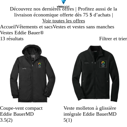
Diapositive
Découvrez nos dernières offres | Profitez aussi de la
1
livraison économique offerte dès 75 $ d’achats |
sur
Voir toutes les offres
1
Accueil
Vêtements et sacs
Vestes et vestes sans manches
Vestes Eddie Bauer®
13 résultats
Filtrer et trier
N
G
B
N
G
B
Coupe-vent compact
Veste molleton à glissière
o
r
l
o
r
l
Eddie BauerMD
intégrale Eddie BauerMD
i
i
e
2
i
i
e
1
3.5
(
2
)
5
(
1
)
r
s
u
r
s
u