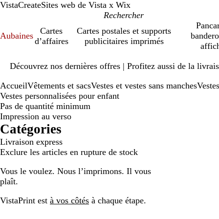
VistaCreate
Sites web de Vista x Wix
Pancar
Cartes
Cartes postales et supports
Aubaines
bandero
d’affaires
publicitaires imprimés
affic
Diapositive
Découvrez nos dernières offres | Profitez aussi de la livra
1
sur
Accueil
Vêtements et sacs
Vestes et vestes sans manches
Vestes
1
Vestes personnalisées pour enfant
Pas de quantité minimum
Impression au verso
Catégories
Livraison express
Exclure les articles en rupture de stock
Vous le voulez. Nous l’imprimons. Il vous
plaît.
VistaPrint est
à vos côtés
à chaque étape.