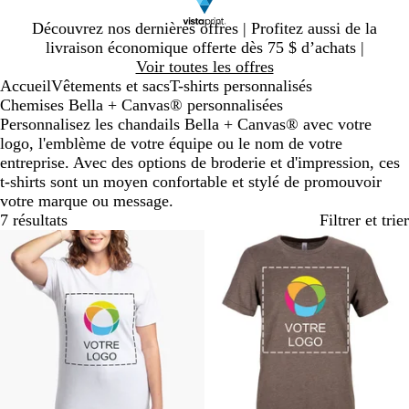
Diapositive
Découvrez nos dernières offres | Profitez aussi de la
1
livraison économique offerte dès 75 $ d’achats |
sur
Voir toutes les offres
1
Accueil
Vêtements et sacs
T-shirts personnalisés
Chemises Bella + Canvas® personnalisées
Personnalisez les chandails Bella + Canvas® avec votre
logo, l'emblème de votre équipe ou le nom de votre
entreprise. Avec des options de broderie et d'impression, ces
t-shirts sont un moyen confortable et stylé de promouvoir
votre marque ou message.
7 résultats
Filtrer et trier
Nouveau prix bas