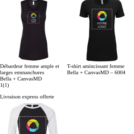
v
e
i
n
s
o
i
r
N
B
N
B
Débardeur femme ample et
T-shirt amincissant femme
o
l
o
l
larges emmanchures
Bella + CanvasMD – 6004
i
a
i
a
Bella + CanvasMD
r
n
1
r
n
1
(
1
)
c
c
Livraison express offerte
a
v
i
s