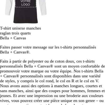
N
B
T-shirt unisexe manches
o
l
raglan trois quarts
i
a
Bella + Canvas
r
n
Faites passer votre message sur les t-shirts personnalisés
/
c
Bella + Canvas®.
b
/
l
v
Faits à partir de polyester ou de coton doux, ces t-shirts
a
e
personnalisés Bella + Canvas® sont un moyen confortable de
n
r
promouvoir votre marque ou votre équipe. Nos t-shirts Bella
c
t
+ Canvas® personnalisés sont disponibles dans une variété
de styles, y compris le col rond, le col en R et le col en V.
Nous avons aussi des options à manches longues, courtes et
sans manches, ainsi que des coupes pour hommes, femmes et
jeunes. Et avec une impression ou une broderie aux couleurs
vives, vous pouvez créer une pièce unique en son genre – ou