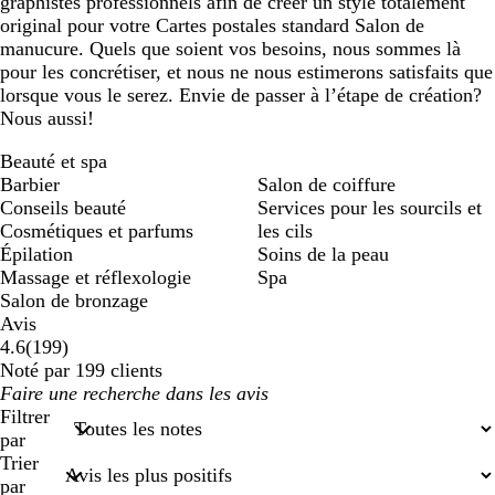
graphistes professionnels afin de créer un style totalement
original pour votre Cartes postales standard Salon de
manucure. Quels que soient vos besoins, nous sommes là
pour les concrétiser, et nous ne nous estimerons satisfaits que
lorsque vous le serez. Envie de passer à l’étape de création?
Nous aussi!
Beauté et spa
Barbier
Salon de coiffure
Conseils beauté
Services pour les sourcils et
Cosmétiques et parfums
les cils
Épilation
Soins de la peau
Massage et réflexologie
Spa
Salon de bronzage
Avis
199
4.6
(
199
)
avis
Noté par 199 clients
Mes
saisies
Filtrer
de
par
recherche
Trier
par