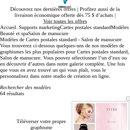
Diapositive
Découvrez nos dernières offres | Profitez aussi de la
1
livraison économique offerte dès 75 $ d’achats |
sur
Voir toutes les offres
1
Accueil
Supports marketing
Cartes postales standard
Modèles
...
Beauté et spa
Salon de manucure
Modèles de Cartes postales standard - Salon de manucure
Vous trouverez ci-dessous quelques-uns de nos modèles de
graphismes les plus populaires pour Cartes postales standard,
Salon de manucure. Vous pouvez sélectionner l’un d’eux ou
en découvrir d’autres dans notre galerie complète. Une fois
que vous en avez trouvé un qui vous plaît, vous le
personnalisez dans notre studio de création en ligne.
Rechercher des modèles
64 résultats
Filtres
Téléverser votre propre
graphisme