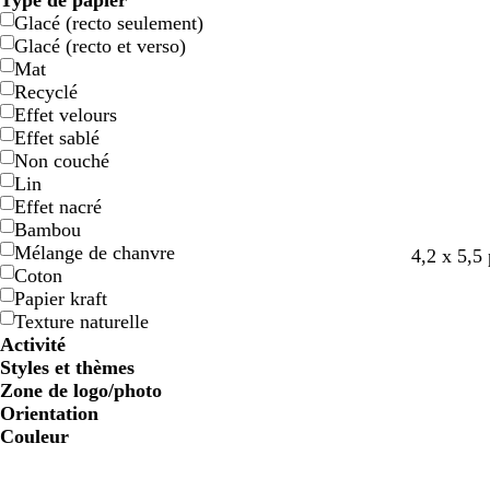
Type de papier
Glacé (recto seulement)
Glacé (recto et verso)
Mat
Recyclé
Effet velours
Effet sablé
Non couché
Lin
Effet nacré
Bambou
Mélange de chanvre
b
b
b
4,2 x 5,5
Coton
l
l
l
Papier kraft
a
a
a
Texture naturelle
n
n
n
Activité
c
c
c
Styles et thèmes
Zone de logo/photo
Orientation
Couleur