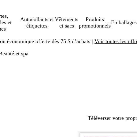
tes,
Autocollants et
Vêtements
Produits
les et
Emballages
étiquettes
et sacs
promotionnels
hes
ison économique offerte dès 75 $ d’achats |
Voir toutes les offr
Beauté et spa
Téléverser votre prop