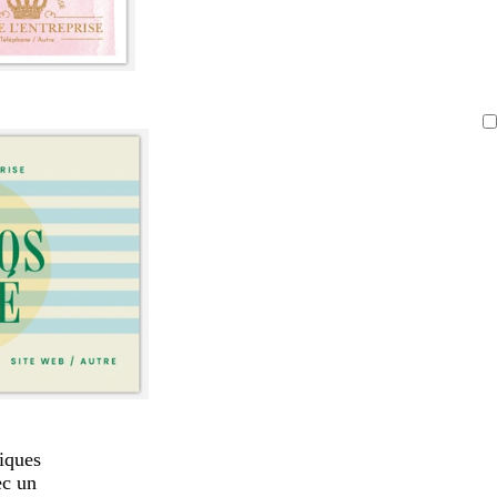
iques
ec un