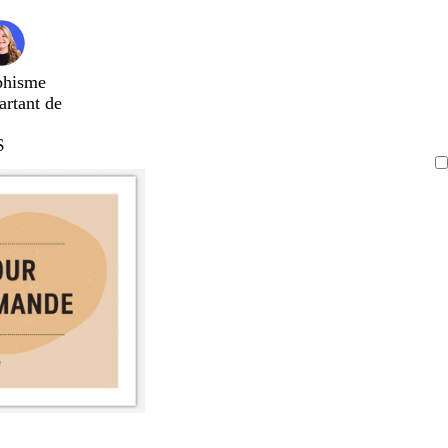
phisme
artant de
$