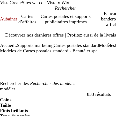
VistaCreate
Sites web de Vista x Wix
Pancar
Cartes
Cartes postales et supports
Aubaines
bandero
d’affaires
publicitaires imprimés
affic
Diapositive
Découvrez nos dernières offres | Profitez aussi de la livra
1
sur
Accueil
Supports marketing
Cartes postales standard
Modèles
1
...
Modèles de Cartes postales standard - Beauté et spa
Rechercher des
modèles
833 résultats
Filtres
Coins
Taille
Finis brillants