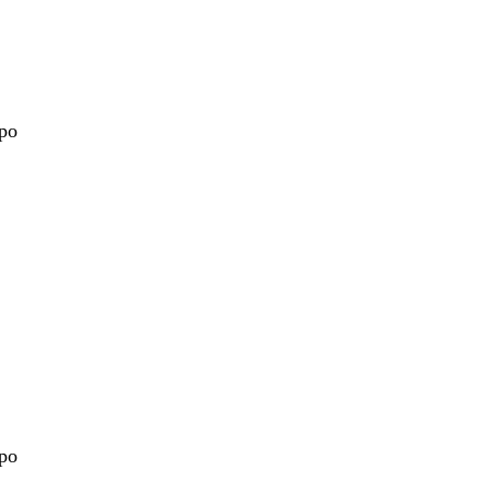
 po
nt
 po