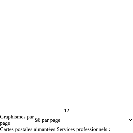
1
2
Page
Page
Graphismes par
1
2
page
Cartes postales aimantées Services professionnels :