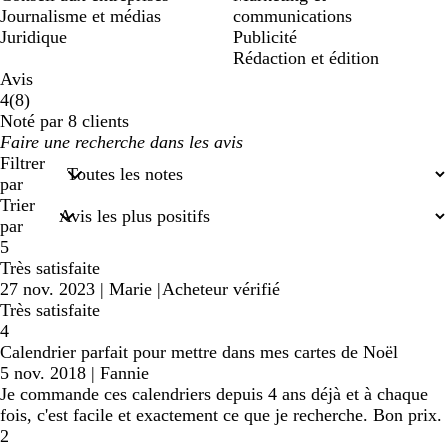
Journalisme et médias
communications
Juridique
Publicité
Rédaction et édition
Avis
8
4
(
8
)
avis
Noté par 8 clients
Mes
saisies
Filtrer
de
par
recherche
Trier
par
5
Très satisfaite
27 nov. 2023
|
Marie
|
Acheteur vérifié
Très satisfaite
4
Calendrier parfait pour mettre dans mes cartes de Noël
5 nov. 2018
|
Fannie
Je commande ces calendriers depuis 4 ans déjà et à chaque
fois, c'est facile et exactement ce que je recherche. Bon prix.
2