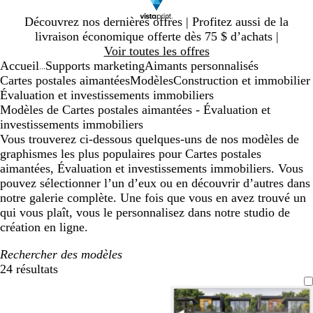
Diapositive
Découvrez nos dernières offres | Profitez aussi de la
1
livraison économique offerte dès 75 $ d’achats |
sur
Voir toutes les offres
1
Accueil
Supports marketing
Aimants personnalisés
...
Cartes postales aimantées
Modèles
Construction et immobilier
Évaluation et investissements immobiliers
Modèles de Cartes postales aimantées - Évaluation et
investissements immobiliers
Vous trouverez ci-dessous quelques-uns de nos modèles de
graphismes les plus populaires pour Cartes postales
aimantées, Évaluation et investissements immobiliers. Vous
pouvez sélectionner l’un d’eux ou en découvrir d’autres dans
notre galerie complète. Une fois que vous en avez trouvé un
qui vous plaît, vous le personnalisez dans notre studio de
création en ligne.
Rechercher des modèles
24 résultats
Filtres