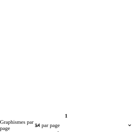
cours
cours
1
Page
Graphismes par
1
page