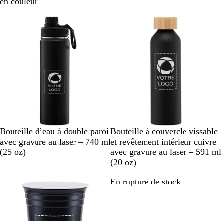
r
i
i
a
i
en couleur
o
t
r
n
s
En rupture de stock
En rupture de stock
m
e
c
c
e
h
r
o
m
e
B
W
B
W
Bouteille d’eau à double paroi
Bouteille à couvercle vissable
l
h
l
h
avec gravure au laser – 740 ml
et revêtement intérieur cuivre
a
i
a
i
(25 oz)
avec gravure au laser – 591 ml
c
t
c
t
(20 oz)
k
e
k
e
En rupture de stock
En rupture de stock