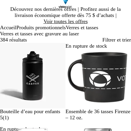
Diapositive
Découvrez nos dernières offres | Profitez aussi de la
1
livraison économique offerte dès 75 $ d’achats |
sur
Voir toutes les offres
1
Accueil
Produits promotionnels
Verres et tasses
Verres et tasses avec gravure au laser
384 résultats
Filtrer et trier
En rupture de stock
En rupture de stock
N
N
R
V
G
N
G
B
C
B
Bouteille d’eau pour enfants
Ensemble de 36 tasses Firenze
o
o
o
i
r
1
o
r
l
r
l
5
(
1
)
– 12 oz.
i
i
s
o
i
i
i
e
è
a
En rupture de stock
En rupture de stock
r
r
é
l
s
a
r
s
u
m
n