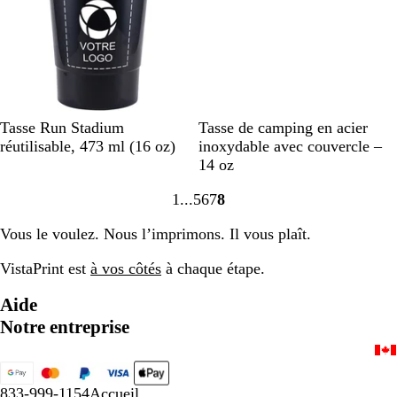
N
R
C
V
O
N
B
R
G
B
Tasse Run Stadium
Tasse de camping en acier
o
o
y
e
r
o
l
o
r
l
réutilisable, 473 ml (16 oz)
inoxydable avec couvercle –
i
s
a
r
a
i
a
u
i
e
14 oz
r
e
n
t
n
r
n
g
s
u
1
5
6
7
8
i
f
g
c
e
Accéder
Accéder
Accéder
Accéder
Accéder
n
l
e
à
à
à
à
à
Vous le voulez. Nous l’imprimons. Il vous plaît.
d
u
f
la
la
la
la
la
i
o
l
page
page
page
page
page
VistaPrint est
à vos côtés
à chaque étape.
e
u
n
o
Aide
Notre entreprise
833-999-1154
Accueil