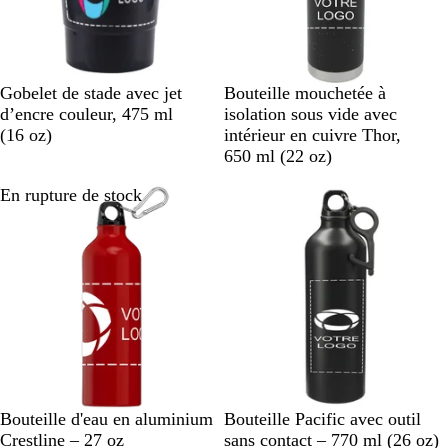
N
C
R
B
C
N
B
Gobelet de stade avec jet
Bouteille mouchetée à
o
o
o
l
y
o
l
d’encre couleur, 475 ml
isolation sous vide avec
i
r
s
a
a
i
a
(16 oz)
intérieur en cuivre Thor,
r
a
e
n
n
r
n
650 ml (22 oz)
i
i
c
c
En rupture de stock
En rupture de stock
l
n
d
i
e
n
R
B
B
A
N
N
B
G
Bouteille d'eau en aluminium
Bouteille Pacific avec outil
o
l
l
r
o
o
l
r
Crestline – 27 oz
sans contact – 770 ml (26 oz)