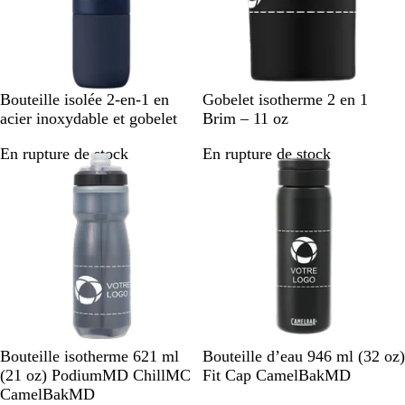
B
G
C
N
G
B
B
Bouteille isolée 2-en-1 en
Gobelet isotherme 2 en 1
l
r
r
o
r
l
l
acier inoxydable et gobelet
Brim – 11 oz
e
i
è
i
i
e
a
En rupture de stock
En rupture de stock
u
s
m
r
s
u
n
m
e
c
m
c
a
h
a
r
r
r
i
o
i
n
m
n
e
e
e
N
N
Bouteille isotherme 621 ml
Bouteille d’eau 946 ml (32 oz)
o
o
(21 oz) PodiumMD ChillMC
Fit Cap CamelBakMD
i
i
CamelBakMD