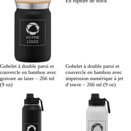
En rupture de stock
En rupture de stock
u
r
n
t
r
g
r
s
l
e
o
p
i
i
a
m
r
e
e
n
t
B
C
N
B
C
N
Gobelet à double paroi et
Gobelet à double paroi et
l
r
a
l
r
a
couvercle en bambou avec
couvercle en bambou avec
a
e
v
a
e
v
gravure au laser – 266 ml
impression numérique à jet
c
a
y
c
a
y
(9 oz)
d’encre – 266 ml (9 oz)
k
m
B
k
m
B
En rupture de stock
En rupture de stock
l
l
u
u
e
e