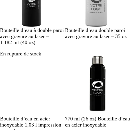
B
W
W
Bouteille d’eau à double paroi
Bouteille d’eau double paroi
l
h
h
avec gravure au laser –
avec gravure au laser – 35 oz
a
i
i
1 182 ml (40 oz)
c
t
t
En rupture de stock
En rupture de stock
k
e
e
C
W
N
B
G
Bouteille d’eau en acier
770 ml (26 oz) Bouteille d’eau
h
h
o
l
r
inoxydable 1,03 l impression
en acier inoxydable