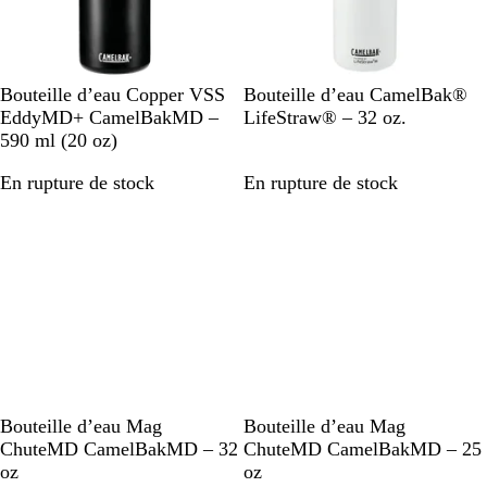
d
c
t
c
t
i
i
t
t
e
e
G
B
B
Bouteille d’eau Copper VSS
Bouteille d’eau CamelBak®
r
l
l
EddyMD+ CamelBakMD –
LifeStraw® – 32 oz.
i
a
a
590 ml (20 oz)
s
n
n
En rupture de stock
En rupture de stock
f
c
c
o
n
c
é
G
G
T
G
Bouteille d’eau Mag
Bouteille d’eau Mag
r
r
r
r
ChuteMD CamelBakMD – 32
ChuteMD CamelBakMD – 25
i
i
a
i
oz
oz