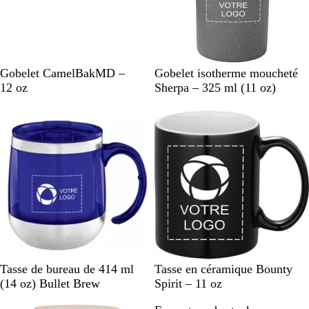
N
G
Gobelet CamelBakMD –
Gobelet isotherme moucheté
o
r
12 oz
Sherpa – 325 ml (11 oz)
i
i
En rupture de stock
En rupture de stock
r
s
B
N
T
V
N
R
Tasse de bureau de 414 ml
Tasse en céramique Bounty
l
o
r
e
o
o
(14 oz) Bullet Brew
Spirit – 11 oz
e
i
a
r
i
u