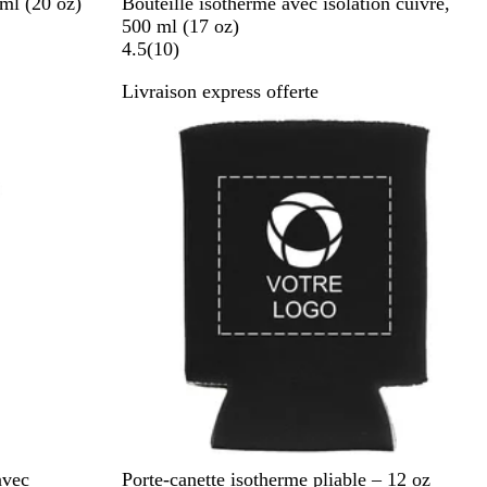
N
B
B
 ml (20 oz)
Bouteille isotherme avec isolation cuivre,
o
l
l
500 ml (17 oz)
i
a
e
1
4.5
(
10
)
r
n
u
0
Livraison express offerte
c
Nouvelles options
a
v
i
s
N
R
M
B
V
avec
Porte-canette isotherme pliable – 12 oz