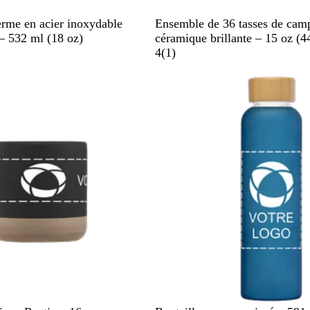
B
N
W
erme en acier inoxydable
Ensemble de 36 tasses de cam
l
a
h
 – 532 ml (18 oz)
céramique brillante – 15 oz (4
a
v
i
1
4
(
1
)
c
y
t
k
B
e
a
l
v
u
i
e
s