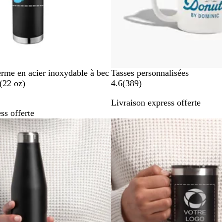
erme en acier inoxydable à bec
Tasses personnalisées
3
(22 oz)
4.6
(
389
)
8
Livraison express offerte
9
ss offerte
Succès de vente
a
v
i
s