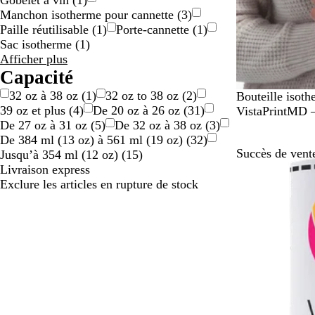
Gobelet à vin
(
1
)
Manchon isotherme pour cannette
(
3
)
Paille réutilisable
(
1
)
Porte-cannette
(
1
)
Sac isotherme
(
1
)
Type
Afficher plus
choix
Capacité
32 oz à 38 oz
(
1
)
32 oz to 38 oz
(
2
)
N
Bouteille isot
39 oz et plus
(
4
)
De 20 oz à 26 oz
(
31
)
o
VistaPrintMD –
De 27 oz à 31 oz
(
5
)
De 32 oz à 38 oz
(
3
)
i
De 384 ml (13 oz) à 561 ml (19 oz)
(
32
)
r
Succès de vent
Jusqu’à 354 ml (12 oz)
(
15
)
Livraison express
Exclure les articles en rupture de stock