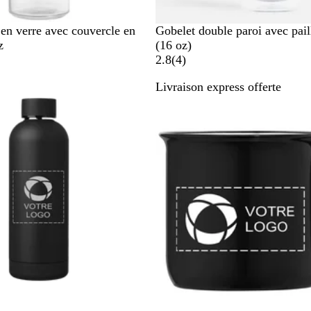
T
 en verre avec couvercle en
Gobelet double paroi avec pail
r
z
(16 oz)
a
4
2.8
(
4
)
n
Livraison express offerte
s
a
Nouveau
p
v
a
i
r
s
e
n
t