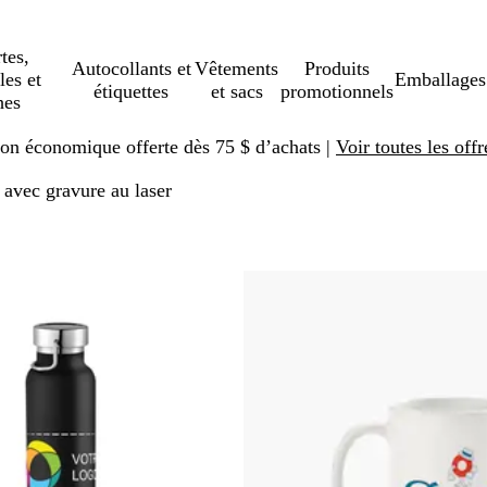
tes,
Autocollants et
Vêtements
Produits
les et
Emballages
étiquettes
et sacs
promotionnels
hes
ison économique offerte dès 75 $ d’achats |
Voir toutes les offr
s avec gravure au laser
sser aux résultats filtrés
e
Succès de vente