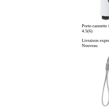
B
Porte-cannette
l
6
4.5
(
6
)
a
Livraison expre
n
a
Nouveau
c
v
i
s