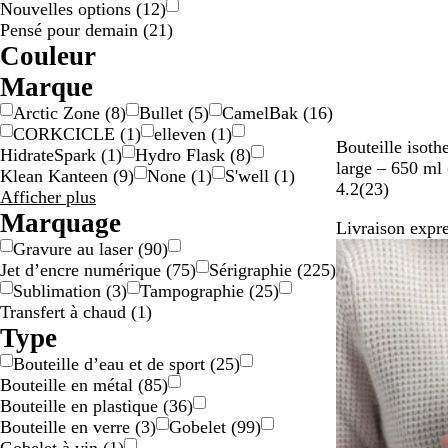
Nouvelles options
(
12
)
Pensé pour demain
(
21
)
Couleur
A
B
B
B
B
G
G
J
N
O
O
R
R
V
V
M
T
Marque
r
e
l
l
r
r
r
a
o
r
r
o
o
e
i
u
r
Arctic Zone
(
8
)
Bullet
(
5
)
CamelBak
(
16
)
g
i
a
e
u
i
i
u
i
a
s
u
r
o
l
a
CORKCICLE
(
1
)
elleven
(
1
)
e
g
n
u
n
s
s
n
r
n
e
g
t
l
t
n
N
C
V
G
B
Bouteille isoth
HidrateSpark
(
1
)
Hydro Flask
(
8
)
n
e
c
/
e
g
e
e
i
s
o
y
e
r
l
large – 650 ml 
Klean Kanteen
(
9
)
None
(
1
)
S'well
(
1
)
t
a
/
e
t
c
p
i
a
r
i
a
2
4.2
(
23
)
Marque
Afficher plus
r
o
o
a
r
n
t
s
n
3
choix
Marquage
g
r
l
r
Livraison expre
m
c
e
o
e
Gravure au laser
(
90
)
e
a
n
r
n
Jet d’encre numérique
(
75
)
Sérigraphie
(
225
)
n
v
t
e
t
Sublimation
(
3
)
Tampographie
(
25
)
t
i
Transfert à chaud
(
1
)
h
s
Type
e
Bouteille d’eau et de sport
(
25
)
Bouteille en métal
(
85
)
Bouteille en plastique
(
36
)
Bouteille en verre
(
3
)
Gobelet
(
99
)