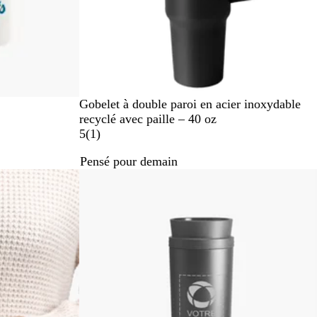
N
V
B
B
Gobelet à double paroi en acier inoxydable
o
e
l
l
recyclé avec paille – 40 oz
i
r
e
a
1
5
(
1
)
r
t
u
n
Pensé pour demain
e
M
c
a
a
v
r
i
i
s
n
e