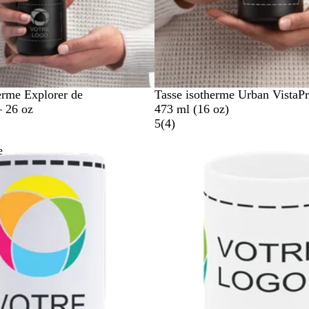
N
herme Explorer de
Tasse isotherme Urban VistaP
o
 26 oz
473 ml (16 oz)
i
4
5
(
4
)
r
e
Succès de vente
a
v
i
s