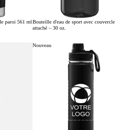
N
C
R
T
B
le paroi 561 ml
Bouteille d'eau de sport avec couvercle
o
y
o
r
l
attaché – 30 oz.
i
a
u
a
e
r
n
g
n
u
Nouveau
e
s
r
p
o
a
i
r
e
n
t