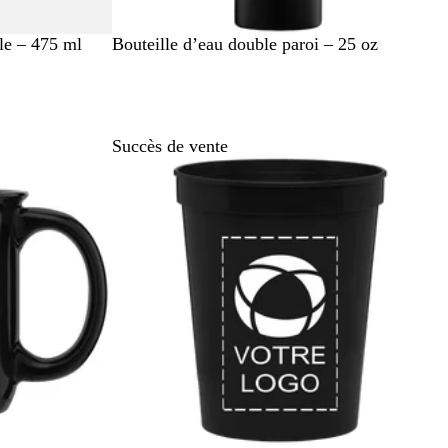
N
B
G
le – 475 ml
Bouteille d’eau double paroi – 25 oz
o
l
r
i
a
i
r
n
s
c
c
Succès de vente
h
r
o
m
e