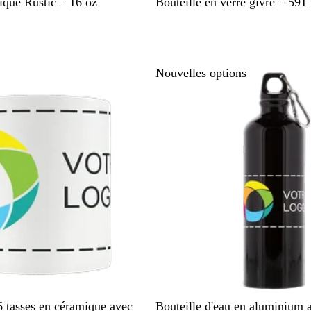
B
B
T
ique Rustic – 16 oz
Bouteille en verre givré – 591
l
l
r
e
e
a
u
u
n
f
p
s
Nouvelles options
o
â
p
n
l
a
c
e
r
é
e
n
t
N
M
A
O
B
 tasses en céramique avec
Bouteille d'eau en aluminium 