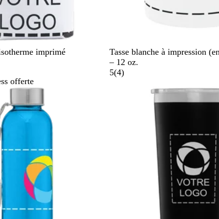
B
 isotherme imprimé
Tasse blanche à impression (e
l
– 12 oz.
a
4
5
(
4
)
ss offerte
n
c
a
v
i
s