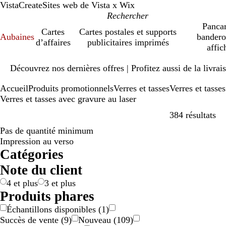
VistaCreate
Sites web de Vista x Wix
Pancar
Cartes
Cartes postales et supports
Aubaines
bandero
d’affaires
publicitaires imprimés
affic
Diapositive
Découvrez nos dernières offres | Profitez aussi de la livra
1
sur
Accueil
Produits promotionnels
Verres et tasses
Verres et tasse
1
Verres et tasses avec gravure au laser
Pa
384 résultats
Pas de quantité minimum
Succès de vent
Impression au verso
Catégories
Note du client
4 et plus
3 et plus
Produits phares
Échantillons disponibles
(
1
)
Succès de vente
(
9
)
Nouveau
(
109
)