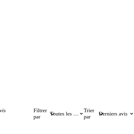
Filtrer
Trier
par
par