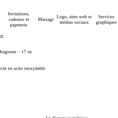
Invitations,
Logo, sites web et
Services
cadeaux et
Mariage
médias sociaux
graphiques
papeterie
es
 dragonne – 17 oz
rcle en acier inoxydable