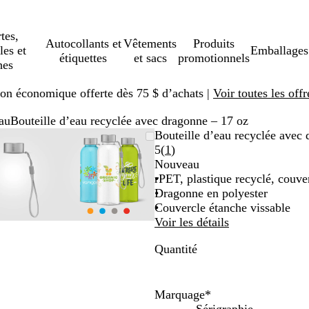
tes,
Autocollants et
Vêtements
Produits
les et
Emballages
étiquettes
et sacs
promotionnels
hes
ison économique offerte dès 75 $ d’achats |
Voir toutes les offr
eau
Bouteille d’eau recyclée avec dragonne – 17 oz
Image
Zoomé
Utilisez
Cliquez
Image
Zoomé
Utilisez
Cliquez
Bouteille d’eau recyclée avec
zoomable
à
les
pour
zoomable
à
les
pour
Lire
5
(
1
)
minimum
touches
agrandir
minimum
touches
agrandir
les
Nouveau
« plus »
« plus »
1 avis
rPET, plastique recyclé, couve
et
et
Dragonne en polyester
« moins »
« moins »
Couvercle étanche vissable
pour
pour
Voir les détails
zoomer,
zoomer,
Quantité
et
et
les
les
touches
touches
fléchées
fléchées
Marquage
*
pour
pour