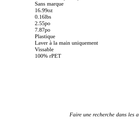
Sans marque
16.99oz
0.16lbs
2.55po
7.87po
Plastique
Laver à la main uniquement
Vissable
100% rPET
Mes
saisies
de
recherche