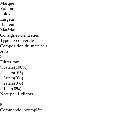
Marque
Volume
Poids
Largeur
Hauteur
Matériau
Consignes d'entretien
Type de couvercle
Composition du matériau
Avis
1
5
(
1
)
avis
Filtrer par
5
stars
(
100
%)
4
stars
(
0
%)
3
stars
(
0
%)
2
stars
(
0
%)
1
star
(
0
%)
Noté par 1 clients
5
Commande incomplète