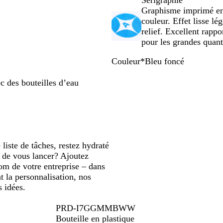
Sérigraphie
panoramiser
panoramiser
Graphisme imprimé en
couleur. Effet lisse l
relief. Excellent rappo
pour les grandes quant
Couleur
*
Bleu foncé
R
O
G
T
B
B
V
o
r
r
r
l
l
e
c des bouteilles d’eau
u
a
i
a
e
e
r
g
n
s
n
u
u
t
e
g
s
p
f
l
e
p
â
o
i
a
l
n
m
r
e
c
e
liste de tâches, restez hydraté
e
é
e de vous lancer? Ajoutez
n
om de votre entreprise – dans
t
t la personnalisation, nos
s idées.
PRD-I7GGMMBWW
Bouteille en plastique