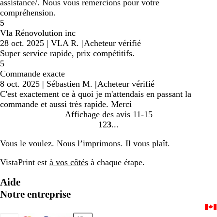
assistance/. Nous vous remercions pour votre
compréhension.
5
Vla Rénovolution inc
28 oct. 2025
|
VLA R.
|
Acheteur vérifié
Super service rapide, prix compétitifs.
5
Commande exacte
8 oct. 2025
|
Sébastien M.
|
Acheteur vérifié
C'est exactement ce à quoi je m'attendais en passant la
commande et aussi très rapide. Merci
Affichage des avis
11-15
1
2
3
Accéder
Accéder
Accéder
à
à
à
Vous le voulez. Nous l’imprimons. Il vous plaît.
la
la
la
page
page
page
VistaPrint est
à vos côtés
à chaque étape.
Aide
Notre entreprise