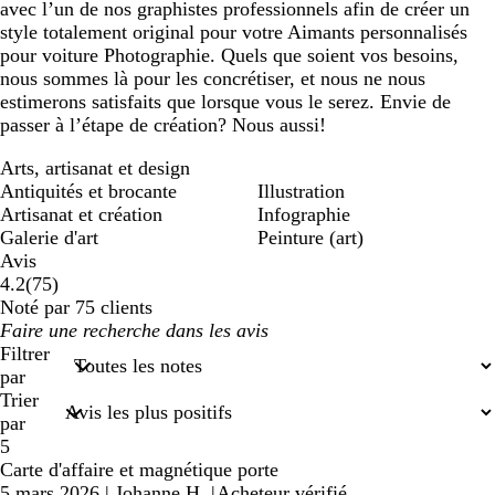
avec l’un de nos graphistes professionnels afin de créer un
style totalement original pour votre Aimants personnalisés
pour voiture Photographie. Quels que soient vos besoins,
nous sommes là pour les concrétiser, et nous ne nous
estimerons satisfaits que lorsque vous le serez. Envie de
passer à l’étape de création? Nous aussi!
Arts, artisanat et design
Antiquités et brocante
Illustration
Artisanat et création
Infographie
Galerie d'art
Peinture (art)
Avis
75
4.2
(
75
)
avis
Noté par 75 clients
Mes
saisies
Filtrer
de
par
recherche
Trier
par
5
Carte d'affaire et magnétique porte
5 mars 2026
|
Johanne H.
|
Acheteur vérifié