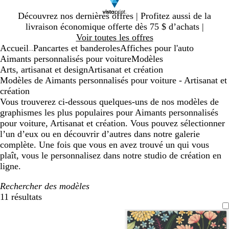
Diapositive
Découvrez nos dernières offres | Profitez aussi de la
1
livraison économique offerte dès 75 $ d’achats |
sur
Voir toutes les offres
1
Accueil
Pancartes et banderoles
Affiches pour l'auto
...
Aimants personnalisés pour voiture
Modèles
Arts, artisanat et design
Artisanat et création
Modèles de Aimants personnalisés pour voiture - Artisanat et
création
Vous trouverez ci-dessous quelques-uns de nos modèles de
graphismes les plus populaires pour Aimants personnalisés
pour voiture, Artisanat et création. Vous pouvez sélectionner
l’un d’eux ou en découvrir d’autres dans notre galerie
complète. Une fois que vous en avez trouvé un qui vous
plaît, vous le personnalisez dans notre studio de création en
ligne.
Rechercher des modèles
11 résultats
Filtres