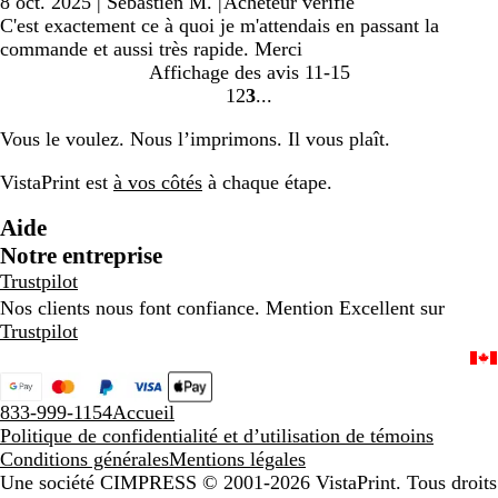
8 oct. 2025
|
Sébastien M.
|
Acheteur vérifié
C'est exactement ce à quoi je m'attendais en passant la
commande et aussi très rapide. Merci
Affichage des avis
11-15
1
2
3
Accéder
Accéder
Accéder
à
à
à
Vous le voulez. Nous l’imprimons. Il vous plaît.
la
la
la
page
page
page
VistaPrint est
à vos côtés
à chaque étape.
Aide
Notre entreprise
Trustpilot
Nos clients nous font confiance. Mention Excellent sur
Trustpilot
833-999-1154
Accueil
Politique de confidentialité et d’utilisation de témoins
Conditions générales
Mentions légales
Une société CIMPRESS
© 2001-2026 VistaPrint. Tous droits