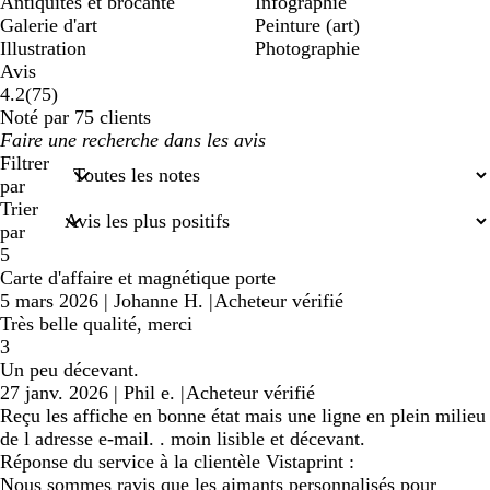
Antiquités et brocante
Infographie
Galerie d'art
Peinture (art)
Illustration
Photographie
Avis
75
4.2
(
75
)
avis
Noté par 75 clients
Mes
saisies
Filtrer
de
par
recherche
Trier
par
5
Carte d'affaire et magnétique porte
5 mars 2026
|
Johanne H.
|
Acheteur vérifié
Très belle qualité, merci
3
Un peu décevant.
27 janv. 2026
|
Phil e.
|
Acheteur vérifié
Reçu les affiche en bonne état mais une ligne en plein milieu
de l adresse e-mail. . moin lisible et décevant.
Réponse du service à la clientèle Vistaprint :
Nous sommes ravis que les aimants personnalisés pour