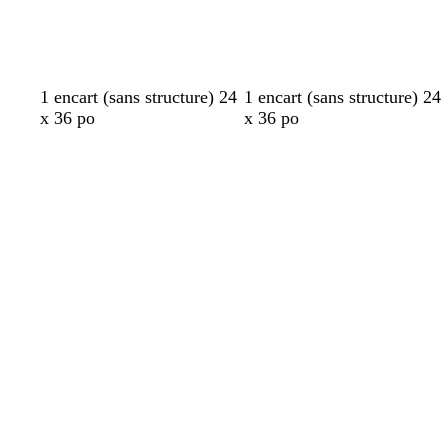
b
b
b
b
b
1 encart (sans structure) 24
1 encart (sans structure) 24
l
l
l
l
l
x 36 po
x 36 po
a
a
a
a
a
Chargement
Chargement
n
n
n
n
n
en
en
c
c
c
c
c
cours
cours