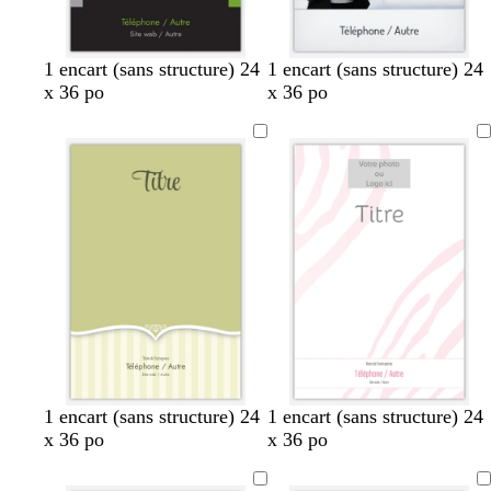
n
n
n
n
n
g
g
g
g
1 encart (sans structure) 24
1 encart (sans structure) 24
o
o
o
o
o
r
r
r
r
x 36 po
x 36 po
i
i
i
i
i
i
i
i
i
r
r
r
r
r
s
s
s
s
c
c
c
c
l
l
l
l
a
a
a
a
i
i
i
i
r
r
r
r
1 encart (sans structure) 24
1 encart (sans structure) 24
x 36 po
x 36 po