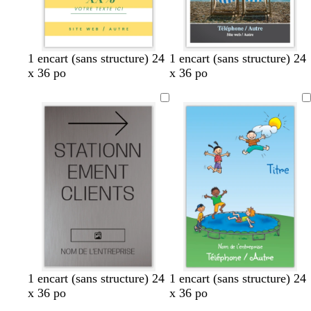
b
g
t
b
m
b
1 encart (sans structure) 24
1 encart (sans structure) 24
l
r
u
l
a
l
x 36 po
x 36 po
a
i
r
a
r
a
n
s
q
n
r
n
c
c
u
c
o
c
l
o
n
a
i
c
i
s
l
r
e
a
i
r
g
m
p
m
g
b
b
1 encart (sans structure) 24
1 encart (sans structure) 24
r
a
e
a
r
l
o
x 36 po
x 36 po
i
r
r
r
i
e
r