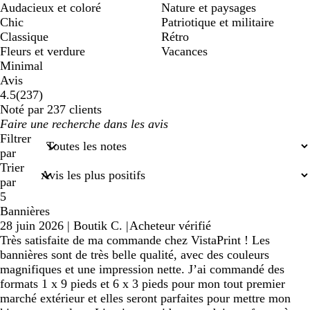
Audacieux et coloré
Nature et paysages
Chic
Patriotique et militaire
Classique
Rétro
Fleurs et verdure
Vacances
Minimal
Avis
237
4.5
(
237
)
avis
Noté par 237 clients
Mes
saisies
Filtrer
de
par
recherche
Trier
par
5
Bannières
28 juin 2026
|
Boutik C.
|
Acheteur vérifié
Très satisfaite de ma commande chez VistaPrint ! Les
bannières sont de très belle qualité, avec des couleurs
magnifiques et une impression nette. J’ai commandé des
formats 1 x 9 pieds et 6 x 3 pieds pour mon tout premier
marché extérieur et elles seront parfaites pour mettre mon