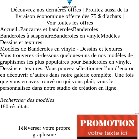
Diapositive
Découvrez nos dernières offres | Profitez aussi de la
1
livraison économique offerte dès 75 $ d’achats |
sur
Voir toutes les offres
1
Accueil
Pancartes et banderoles
Banderoles
...
Banderoles à suspendre
Banderoles en vinyle
Modèles
Dessins et textures
Modèles de Banderoles en vinyle - Dessins et textures
Vous trouverez ci-dessous quelques-uns de nos modèles de
graphismes les plus populaires pour Banderoles en vinyle,
Dessins et textures. Vous pouvez sélectionner l’un d’eux ou
en découvrir d’autres dans notre galerie complète. Une fois
que vous en avez trouvé un qui vous plaît, vous le
personnalisez dans notre studio de création en ligne.
Rechercher des modèles
180 résultats
Filtres
Téléverser votre propre
graphisme