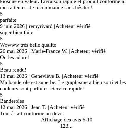
kiosque en valeur. Livraison rapide et produit conforme à
mes attentes. Je recommande sans hésiter !
5
parfaite
9 juin 2026
|
remyrivard
|
Acheteur vérifié
super bien faite
5
Wowww très belle qualité
26 mai 2026
|
Marie-France W.
|
Acheteur vérifié
On les adore!
5
Beau rendu!
13 mai 2026
|
Geneviève B.
|
Acheteur vérifié
Ma banderole est superbe. Le graphisme a bien sorti et les
couleurs sont parfaites. Service rapide!
5
Banderoles
12 mai 2026
|
Jean T.
|
Acheteur vérifié
Tout à fait conforme au devis
Affichage des avis
6-10
1
2
3
Accéder
Accéder
Accéder