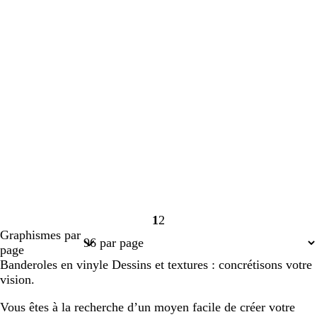
1
2
Page
Page
Graphismes par
1
2
page
Banderoles en vinyle Dessins et textures : concrétisons votre
vision.
Vous êtes à la recherche d’un moyen facile de créer votre