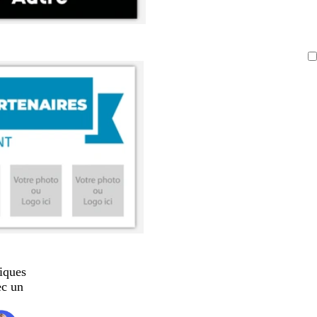
iques
ec un