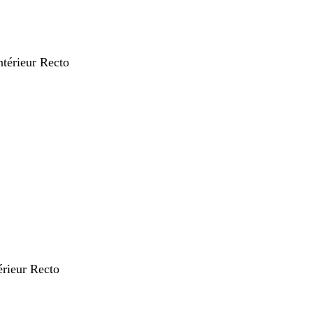
Intérieur Recto
nt
térieur Recto
nt