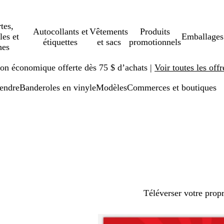
tes,
Autocollants et
Vêtements
Produits
les et
Emballages
étiquettes
et sacs
promotionnels
hes
ison économique offerte dès 75 $ d’achats |
Voir toutes les offr
pendre
Banderoles en vinyle
Modèles
Commerces et boutiques
Téléverser votre prop