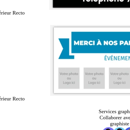
térieur Recto
térieur Recto
Services graph
Collaborer av
graphiste