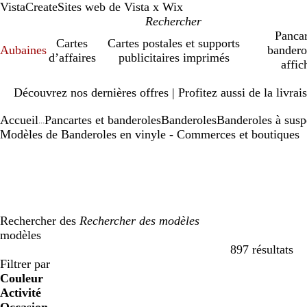
VistaCreate
Sites web de Vista x Wix
Pancar
Cartes
Cartes postales et supports
Aubaines
bandero
d’affaires
publicitaires imprimés
affic
Diapositive
Découvrez nos dernières offres | Profitez aussi de la livra
1
sur
Accueil
Pancartes et banderoles
Banderoles
Banderoles à sus
1
...
Modèles de Banderoles en vinyle - Commerces et boutiques
Rechercher des
modèles
897 résultats
Filtres
Filtrer par
Couleur
Activité