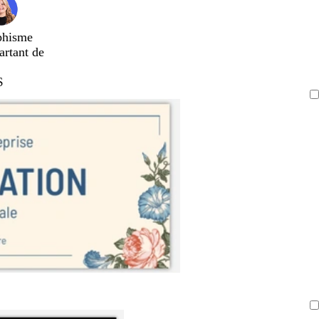
phisme
artant de
$