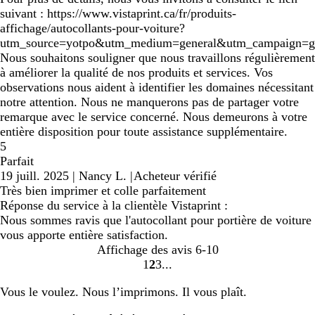
suivant : https://www.vistaprint.ca/fr/produits-
affichage/autocollants-pour-voiture?
utm_source=yotpo&utm_medium=general&utm_campaign=ge
Nous souhaitons souligner que nous travaillons régulièrement
à améliorer la qualité de nos produits et services. Vos
observations nous aident à identifier les domaines nécessitant
notre attention. Nous ne manquerons pas de partager votre
remarque avec le service concerné. Nous demeurons à votre
entière disposition pour toute assistance supplémentaire.
5
Parfait
19 juill. 2025
|
Nancy L.
|
Acheteur vérifié
Très bien imprimer et colle parfaitement
Réponse du service à la clientèle Vistaprint :
Nous sommes ravis que l'autocollant pour portière de voiture
vous apporte entière satisfaction.
Affichage des avis
6-10
1
2
3
Accéder
Accéder
Accéder
à
à
à
Vous le voulez. Nous l’imprimons. Il vous plaît.
la
la
la
page
page
page