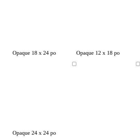
a
a
r
i
i
r
r
Opaque 18 x 24 po
Opaque 12 x 18 po
Chargement
Chargement
en
en
cours
cours
m
v
b
Opaque 24 x 24 po
a
e
l