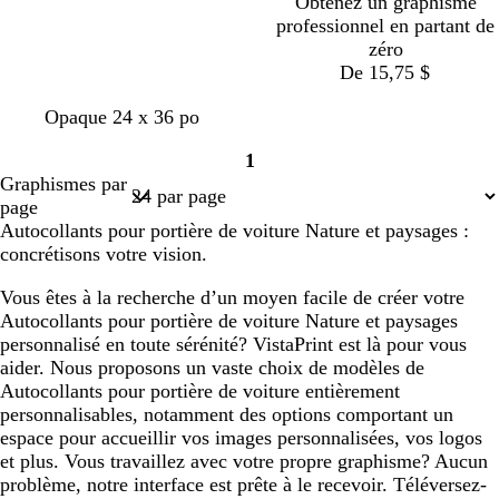
Obtenez un graphisme
professionnel en partant de
zéro
De 15,75 $
v
v
g
b
b
Opaque 24 x 36 po
e
e
r
l
l
1
r
r
i
a
a
Page
Graphismes par
t
t
s
n
n
1
page
f
d
c
c
c
Autocollants pour portière de voiture Nature et paysages :
o
’
l
concrétisons votre vision.
r
e
a
ê
a
i
Vous êtes à la recherche d’un moyen facile de créer votre
t
u
r
Autocollants pour portière de voiture Nature et paysages
personnalisé en toute sérénité? VistaPrint est là pour vous
aider. Nous proposons un vaste choix de modèles de
Autocollants pour portière de voiture entièrement
personnalisables, notamment des options comportant un
espace pour accueillir vos images personnalisées, vos logos
et plus. Vous travaillez avec votre propre graphisme? Aucun
problème, notre interface est prête à le recevoir. Téléversez-