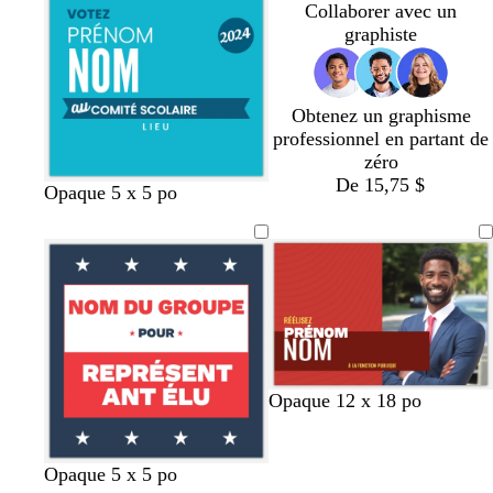
f
f
Collaborer avec un
o
o
graphiste
n
n
c
c
é
é
Obtenez un graphisme
professionnel en partant de
zéro
De 15,75 $
b
b
v
b
m
Opaque 5 x 5 po
l
l
e
l
a
e
a
r
e
u
u
n
t
u
v
s
c
f
e
a
o
f
r
n
o
c
c
n
e
é
c
l
é
r
b
é
g
Opaque 12 x 18 po
l
o
l
m
r
e
u
e
e
i
g
u
r
s
g
o
n
r
Opaque 5 x 5 po
e
s
a
c