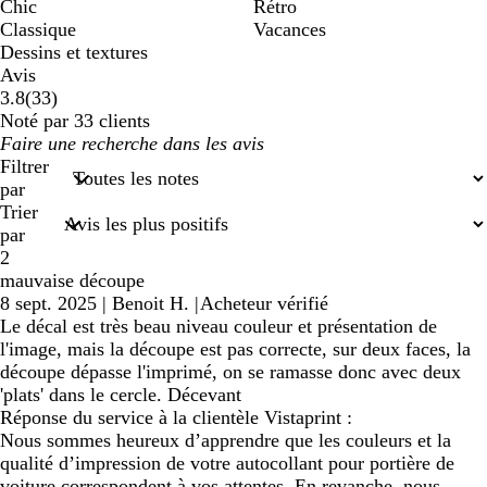
Chic
Rétro
Classique
Vacances
Dessins et textures
Avis
33
3.8
(
33
)
avis
Noté par 33 clients
Mes
saisies
Filtrer
de
par
recherche
Trier
par
2
mauvaise découpe
8 sept. 2025
|
Benoit H.
|
Acheteur vérifié
Le décal est très beau niveau couleur et présentation de
l'image, mais la découpe est pas correcte, sur deux faces, la
découpe dépasse l'imprimé, on se ramasse donc avec deux
'plats' dans le cercle. Décevant
Réponse du service à la clientèle Vistaprint :
Nous sommes heureux d’apprendre que les couleurs et la
qualité d’impression de votre autocollant pour portière de
voiture correspondent à vos attentes. En revanche, nous