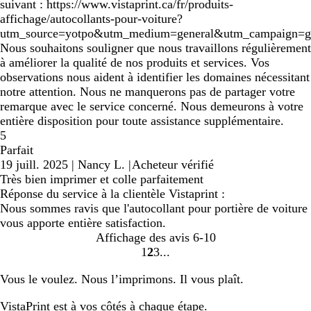
suivant : https://www.vistaprint.ca/fr/produits-
affichage/autocollants-pour-voiture?
utm_source=yotpo&utm_medium=general&utm_campaign=ge
Nous souhaitons souligner que nous travaillons régulièrement
à améliorer la qualité de nos produits et services. Vos
observations nous aident à identifier les domaines nécessitant
notre attention. Nous ne manquerons pas de partager votre
remarque avec le service concerné. Nous demeurons à votre
entière disposition pour toute assistance supplémentaire.
5
Parfait
19 juill. 2025
|
Nancy L.
|
Acheteur vérifié
Très bien imprimer et colle parfaitement
Réponse du service à la clientèle Vistaprint :
Nous sommes ravis que l'autocollant pour portière de voiture
vous apporte entière satisfaction.
Affichage des avis
6-10
1
2
3
Accéder
Accéder
Accéder
à
à
à
Vous le voulez. Nous l’imprimons. Il vous plaît.
la
la
la
page
page
page
VistaPrint est
à vos côtés
à chaque étape.