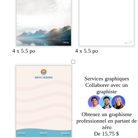
l
l
l
c
a
a
a
e
i
i
i
l
r
r
r
l
e
4 x 5.5 po
4 x 5.5 po
Services graphiques
Collaborer avec un
graphiste
Obtenez un graphisme
professionnel en partant de
zéro
De 15,75 $