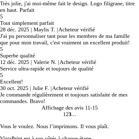
Très jolie, j'ai moi-même fait le design. Logo filigrane, titre
en haut. Parfait
5
Tout simplement parfait
28 déc. 2025
|
Maylis T.
|
Acheteur vérifié
J'ai pu personnaliser tant pour les membres de ma famille
que pour mon travail, c'est vraiment un excellent produit!
5
Superbe qualité
12 déc. 2025
|
Valerie N.
|
Acheteur vérifié
Service ultra-rapide et toujours de qualité
5
Excellent!
30 oct. 2025
|
Julie F.
|
Acheteur vérifié
Je commande régulièrement et toujours satisfaite de mes
commandes. Bravo!
Affichage des avis
11-15
1
2
3
Accéder
Accéder
Accéder
à
à
à
Vous le voulez. Nous l’imprimons. Il vous plaît.
la
la
la
page
page
page
VistaPrint est
à vos côtés
à chaque étape.