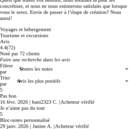
Quels que soient vos besoins, nous sommes là pour les
concrétiser, et nous ne nous estimerons satisfaits que lorsque
vous le serez. Envie de passer à l’étape de création? Nous
aussi!
Voyages et hébergement
Tourisme et excursions
Avis
72
4.4
(
72
)
avis
Noté par 72 clients
Mes
saisies
Filtrer
de
par
recherche
Trier
par
5
Pas bon
16 févr. 2026
|
bani2323 C.
|
Acheteur vérifié
Je n’aime pas du tout
5
Bloc-notes personnalisé
29 janv. 2026
|
Janine A.
|
Acheteur vérifié