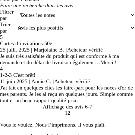
Mes
saisies
Filtrer
de
par
recherche
Trier
par
5
Cartes d’invitations 50e
25 juill. 2025
|
Marjolaine B.
|
Acheteur vérifié
Je suis très satisfaite du produit qui est conforme à ma
demande et du délai de livraison également…Merci !
4
1-2-3 C'est prêt!
11 juin 2025
|
Annie C.
|
Acheteur vérifié
J'ai fait en quelques clics les faire-part pour les noces d'or de
mes parents. Je les ai reçu en quelques jours. Simple comme
tout et un beau rapport qualité-prix.
Affichage des avis
6-7
1
2
Accéder
Accéder
à
à
Vous le voulez. Nous l’imprimons. Il vous plaît.
la
la
page
page