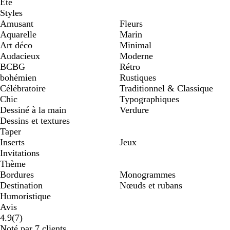
Eté
Styles
Amusant
Fleurs
Aquarelle
Marin
Art déco
Minimal
Audacieux
Moderne
BCBG
Rétro
bohémien
Rustiques
Célébratoire
Traditionnel & Classique
Chic
Typographiques
Dessiné à la main
Verdure
Dessins et textures
Taper
Inserts
Jeux
Invitations
Thème
Bordures
Monogrammes
Destination
Nœuds et rubans
Humoristique
Avis
7
4.9
(
7
)
avis
Noté par 7 clients