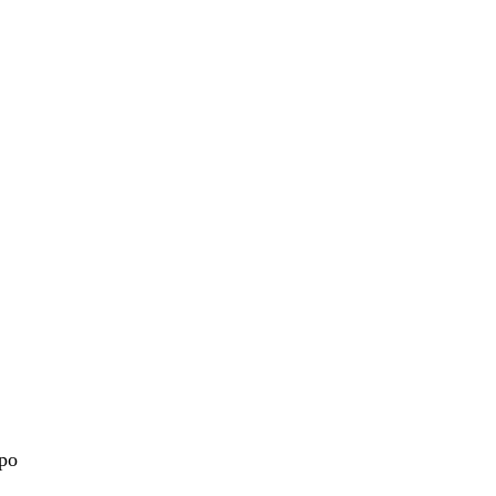
nt
 po