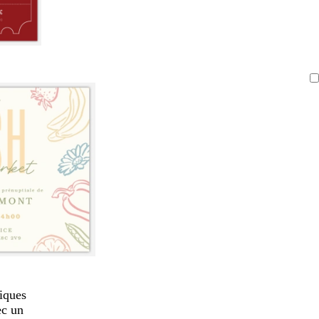
iques
ec un