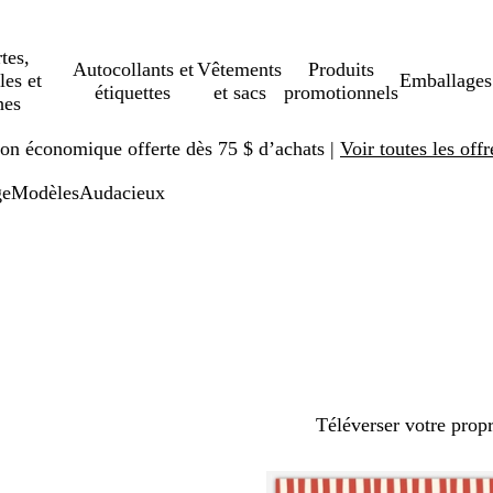
tes,
Autocollants et
Vêtements
Produits
les et
Emballages
étiquettes
et sacs
promotionnels
hes
ison économique offerte dès 75 $ d’achats |
Voir toutes les offr
ge
Modèles
Audacieux
Téléverser votre prop