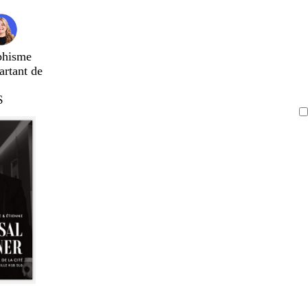
phisme
artant de
$