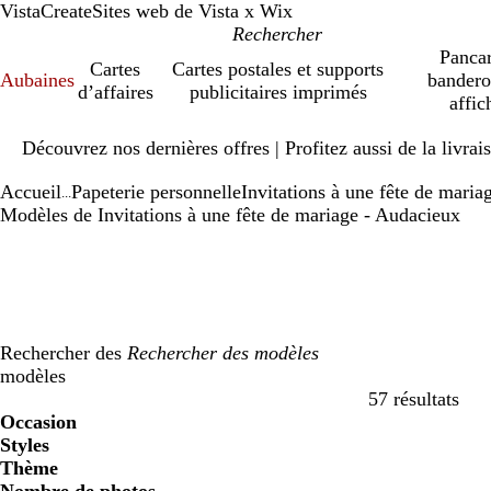
VistaCreate
Sites web de Vista x Wix
Pancar
Cartes
Cartes postales et supports
Aubaines
bandero
d’affaires
publicitaires imprimés
affic
Diapositive
Découvrez nos dernières offres | Profitez aussi de la livra
1
sur
Accueil
Papeterie personnelle
Invitations à une fête de maria
1
...
Modèles de Invitations à une fête de mariage - Audacieux
Rechercher des
modèles
57 résultats
Filtres
Occasion
Styles
Thème