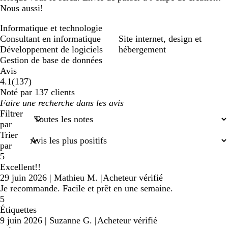
Nous aussi!
Informatique et technologie
Consultant en informatique
Site internet, design et
Développement de logiciels
hébergement
Gestion de base de données
Avis
137
4.1
(
137
)
avis
Noté par 137 clients
Mes
saisies
Filtrer
de
par
recherche
Trier
par
5
Excellent!!
29 juin 2026
|
Mathieu M.
|
Acheteur vérifié
Je recommande. Facile et prêt en une semaine.
5
Étiquettes
9 juin 2026
|
Suzanne G.
|
Acheteur vérifié