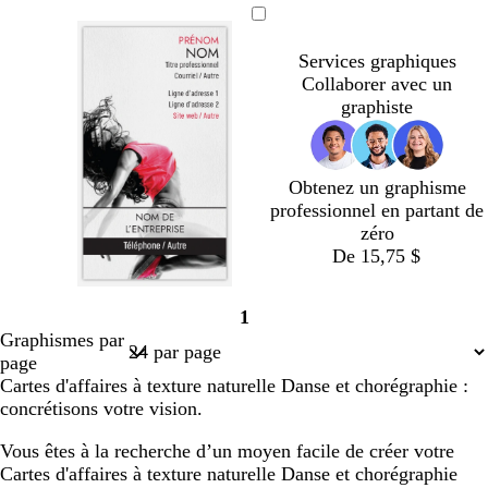
c
n
e
c
Services graphiques
l
é
Collaborer avec un
l
graphiste
e
Obtenez un graphisme
professionnel en partant de
zéro
De 15,75 $
1
Page
Graphismes par
1
page
Cartes d'affaires à texture naturelle Danse et chorégraphie :
concrétisons votre vision.
Vous êtes à la recherche d’un moyen facile de créer votre
Cartes d'affaires à texture naturelle Danse et chorégraphie