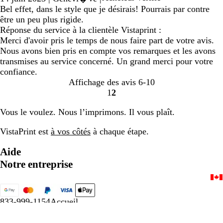
Bel effet, dans le style que je désirais! Pourrais par contre
être un peu plus rigide.
Réponse du service à la clientèle Vistaprint :
Merci d'avoir pris le temps de nous faire part de votre avis.
Nous avons bien pris en compte vos remarques et les avons
transmises au service concerné. Un grand merci pour votre
confiance.
Affichage des avis
6-10
1
2
Accéder
Accéder
à
à
Vous le voulez. Nous l’imprimons. Il vous plaît.
la
la
page
page
VistaPrint est
à vos côtés
à chaque étape.
Aide
Notre entreprise
833-999-1154
Accueil
Politique de confidentialité et d’utilisation de témoins
Conditions générales
Mentions légales