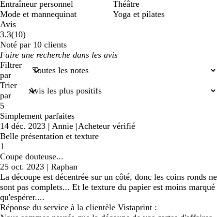
Entraîneur personnel
Théâtre
Mode et mannequinat
Yoga et pilates
Avis
10
3.3
(
10
)
avis
Noté par 10 clients
Mes
saisies
Filtrer
de
par
recherche
Trier
par
5
Simplement parfaites
14 déc. 2023
|
Annie
|
Acheteur vérifié
Belle présentation et texture
1
Coupe douteuse...
25 oct. 2023
|
Raphan
La découpe est décentrée sur un côté, donc les coins ronds ne
sont pas complets... Et le texture du papier est moins marqué
qu'espérer....
Réponse du service à la clientèle Vistaprint :