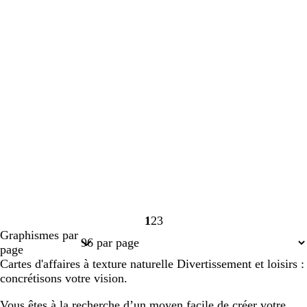
1
2
3
Page
Page
Page
Graphismes par
1
2
3
page
Cartes d'affaires à texture naturelle Divertissement et loisirs :
concrétisons votre vision.
Vous êtes à la recherche d’un moyen facile de créer votre