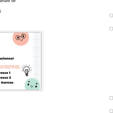
artant de
$