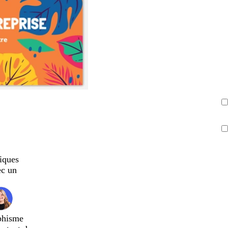
iques
ec un
phisme