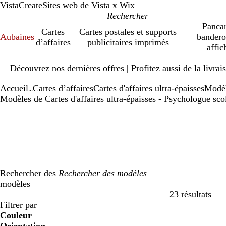
VistaCreate
Sites web de Vista x Wix
Pancar
Cartes
Cartes postales et supports
Aubaines
bandero
d’affaires
publicitaires imprimés
affic
Diapositive
Découvrez nos dernières offres | Profitez aussi de la livra
1
sur
Accueil
Cartes d’affaires
Cartes d'affaires ultra-épaisses
Modè
1
...
Modèles de Cartes d'affaires ultra-épaisses - Psychologue sco
Rechercher des
modèles
23 résultats
Filtres
Filtrer par
Couleur
b
b
v
v
j
j
o
o
r
r
g
g
b
b
n
n
m
m
C
C
v
v
r
r