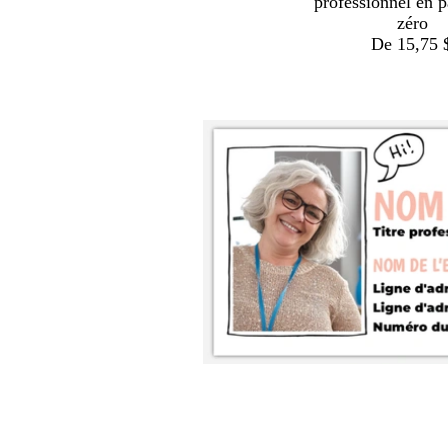
professionnel en p
zéro
De 15,75 
nt