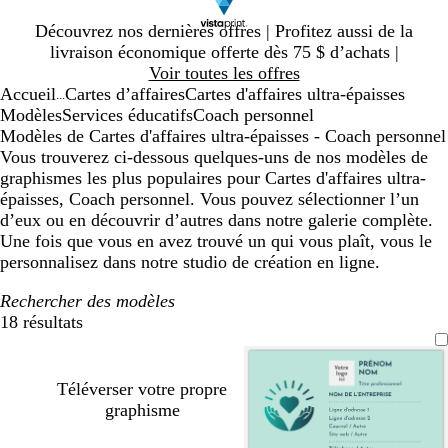
Diapositive
Découvrez nos dernières offres | Profitez aussi de la
1
livraison économique offerte dès 75 $ d’achats |
sur
Voir toutes les offres
1
Accueil
Cartes d’affaires
Cartes d'affaires ultra-épaisses
...
Modèles
Services éducatifs
Coach personnel
Modèles de Cartes d'affaires ultra-épaisses - Coach personnel
Vous trouverez ci-dessous quelques-uns de nos modèles de
graphismes les plus populaires pour Cartes d'affaires ultra-
épaisses, Coach personnel. Vous pouvez sélectionner l’un
d’eux ou en découvrir d’autres dans notre galerie complète.
Une fois que vous en avez trouvé un qui vous plaît, vous le
personnalisez dans notre studio de création en ligne.
Rechercher des modèles
18 résultats
Filtres
Téléverser votre propre
graphisme