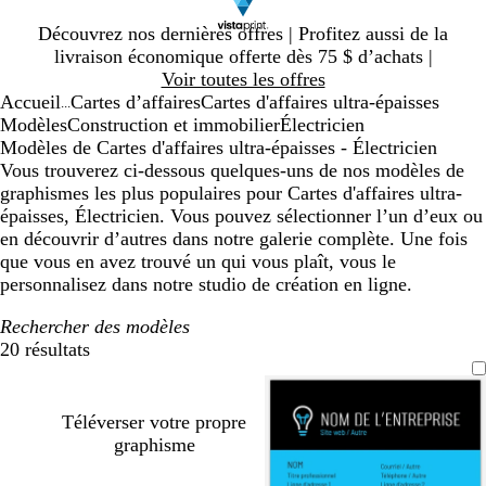
Diapositive
Découvrez nos dernières offres | Profitez aussi de la
1
livraison économique offerte dès 75 $ d’achats |
sur
Voir toutes les offres
1
Accueil
Cartes d’affaires
Cartes d'affaires ultra-épaisses
...
Modèles
Construction et immobilier
Électricien
Modèles de Cartes d'affaires ultra-épaisses - Électricien
Vous trouverez ci-dessous quelques-uns de nos modèles de
graphismes les plus populaires pour Cartes d'affaires ultra-
épaisses, Électricien. Vous pouvez sélectionner l’un d’eux ou
en découvrir d’autres dans notre galerie complète. Une fois
que vous en avez trouvé un qui vous plaît, vous le
personnalisez dans notre studio de création en ligne.
Rechercher des modèles
20 résultats
Filtres
Téléverser votre propre
graphisme