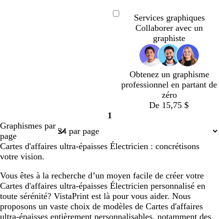
c
c
a
c
c
g
o
n
b
e
é
u
é
é
r
r
o
l
Services graphiques
Chargement
l
i
a
i
e
Collaborer avec un
en
l
s
n
r
u
graphiste
cours
e
c
g
f
l
e
o
a
n
Obtenez un graphisme
i
c
professionnel en partant de
r
é
zéro
De 15,75 $
1
Page
Graphismes par
1
page
Cartes d'affaires ultra-épaisses Électricien : concrétisons
votre vision.
Vous êtes à la recherche d’un moyen facile de créer votre
Cartes d'affaires ultra-épaisses Électricien personnalisé en
toute sérénité? VistaPrint est là pour vous aider. Nous
proposons un vaste choix de modèles de Cartes d'affaires
ultra-épaisses entièrement personnalisables, notamment des