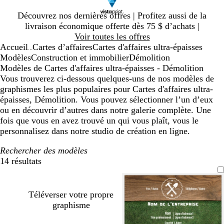
Diapositive
Découvrez nos dernières offres | Profitez aussi de la
1
livraison économique offerte dès 75 $ d’achats |
sur
Voir toutes les offres
1
Accueil
Cartes d’affaires
Cartes d'affaires ultra-épaisses
...
Modèles
Construction et immobilier
Démolition
Modèles de Cartes d'affaires ultra-épaisses - Démolition
Vous trouverez ci-dessous quelques-uns de nos modèles de
graphismes les plus populaires pour Cartes d'affaires ultra-
épaisses, Démolition. Vous pouvez sélectionner l’un d’eux
ou en découvrir d’autres dans notre galerie complète. Une
fois que vous en avez trouvé un qui vous plaît, vous le
personnalisez dans notre studio de création en ligne.
Rechercher des modèles
14 résultats
Filtres
Téléverser votre propre
graphisme