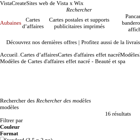
VistaCreate
Sites web de Vista x Wix
Pancar
Cartes
Cartes postales et supports
Aubaines
bandero
d’affaires
publicitaires imprimés
affic
Diapositive
Découvrez nos dernières offres | Profitez aussi de la livra
1
sur
Accueil
Cartes d’affaires
Cartes d'affaires effet nacré
Modèles
1
...
Modèles de Cartes d'affaires effet nacré - Beauté et spa
Rechercher des
modèles
16 résultats
Filtres
Filtrer par
Couleur
b
b
v
v
j
j
o
o
r
r
g
g
b
b
n
n
m
m
C
C
v
v
r
r
Format
l
l
e
e
a
a
r
r
o
o
r
r
l
l
o
o
a
a
r
r
i
i
o
o