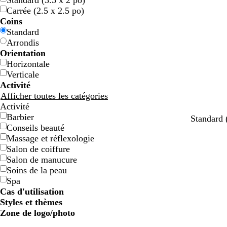
Standard (3.5 x 2 po)
e
e
r
r
u
u
a
a
u
u
i
i
a
a
i
i
r
r
è
è
o
o
s
s
Carrée (2.5 x 2.5 po)
u
u
t
t
n
n
n
n
g
g
s
s
n
n
r
r
r
r
m
m
l
l
e
e
Coins
e
e
e
e
e
e
g
g
e
e
e
e
c
c
e
e
o
o
e
e
e
e
Standard
e
e
h
h
n
n
t
t
Arrondis
e
e
t
t
Orientation
e
e
Horizontale
Verticale
Activité
Afficher toutes les catégories
Activité
Barbier
Standard 
Conseils beauté
Massage et réflexologie
Salon de coiffure
Salon de manucure
Soins de la peau
Spa
Cas d'utilisation
Styles et thèmes
Zone de logo/photo