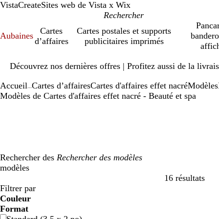
VistaCreate
Sites web de Vista x Wix
Pancar
Cartes
Cartes postales et supports
Aubaines
bandero
d’affaires
publicitaires imprimés
affic
Diapositive
Découvrez nos dernières offres | Profitez aussi de la livra
1
sur
Accueil
Cartes d’affaires
Cartes d'affaires effet nacré
Modèles
1
...
Modèles de Cartes d'affaires effet nacré - Beauté et spa
Rechercher des
modèles
16 résultats
Filtres
Filtrer par
Couleur
b
b
v
v
j
j
o
o
r
r
g
g
b
b
n
n
m
m
C
C
v
v
r
r
Format
l
l
e
e
a
a
r
r
o
o
r
r
l
l
o
o
a
a
r
r
i
i
o
o