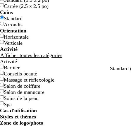
Standard (3.5 x 2 po)
e
e
r
r
u
u
a
a
u
u
i
i
a
a
i
i
r
r
è
è
o
o
s
s
Carrée (2.5 x 2.5 po)
u
u
t
t
n
n
n
n
g
g
s
s
n
n
r
r
r
r
m
m
l
l
e
e
Coins
e
e
e
e
e
e
g
g
e
e
e
e
c
c
e
e
o
o
e
e
e
e
Standard
e
e
h
h
n
n
t
t
Arrondis
e
e
t
t
Orientation
e
e
Horizontale
Verticale
Activité
Afficher toutes les catégories
Activité
Barbier
Standard 
Conseils beauté
Massage et réflexologie
Salon de coiffure
Salon de manucure
Soins de la peau
Spa
Cas d'utilisation
Styles et thèmes
Zone de logo/photo