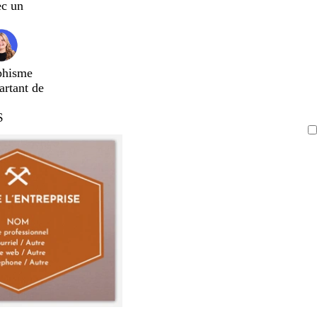
ec un
phisme
artant de
$