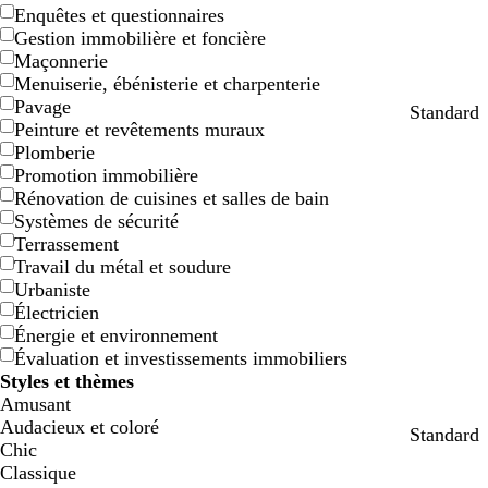
Enquêtes et questionnaires
Gestion immobilière et foncière
Maçonnerie
Menuiserie, ébénisterie et charpenterie
Pavage
b
b
c
b
b
Standard
Peinture et revêtements muraux
l
r
r
l
l
Plomberie
a
u
è
a
a
Promotion immobilière
n
n
m
n
n
Rénovation de cuisines et salles de bain
c
e
c
c
Systèmes de sécurité
Terrassement
Travail du métal et soudure
Urbaniste
Électricien
Énergie et environnement
Évaluation et investissements immobiliers
Styles et thèmes
Amusant
Audacieux et coloré
b
b
g
g
g
Standard
Chic
l
l
r
r
r
Classique
e
e
i
i
i