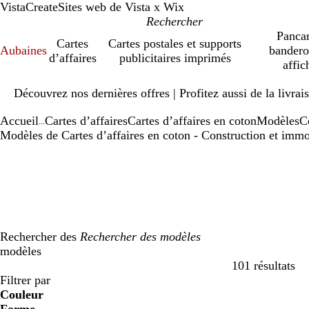
VistaCreate
Sites web de Vista x Wix
Pancar
Cartes
Cartes postales et supports
Aubaines
bandero
d’affaires
publicitaires imprimés
affic
Diapositive
Découvrez nos dernières offres | Profitez aussi de la livra
1
sur
Accueil
Cartes d’affaires
Cartes d’affaires en coton
Modèles
C
1
...
Modèles de Cartes d’affaires en coton - Construction et immo
Rechercher des
modèles
101 résultats
Filtres
Filtrer par
Couleur
b
b
v
v
j
j
o
o
r
r
g
g
b
b
n
n
m
m
C
C
v
v
r
r