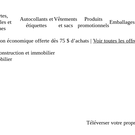
tes,
Autocollants et
Vêtements
Produits
les et
Emballages
étiquettes
et sacs
promotionnels
hes
ison économique offerte dès 75 $ d’achats |
Voir toutes les offr
onstruction et immobilier
bilier
Téléverser votre prop