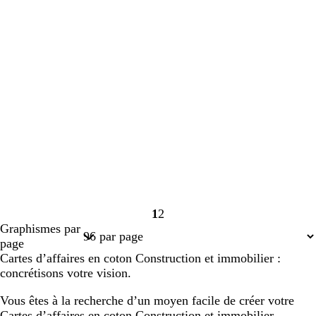
1
2
Page
Page
Graphismes par
1
2
page
Cartes d’affaires en coton Construction et immobilier :
concrétisons votre vision.
Vous êtes à la recherche d’un moyen facile de créer votre
Cartes d’affaires en coton Construction et immobilier