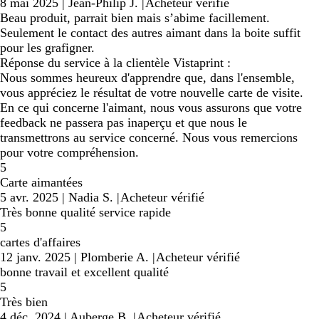
8 mai 2025
|
Jean-Philip J.
|
Acheteur vérifié
Beau produit, parrait bien mais s’abime facillement.
Seulement le contact des autres aimant dans la boite suffit
pour les grafigner.
Réponse du service à la clientèle Vistaprint :
Nous sommes heureux d'apprendre que, dans l'ensemble,
vous appréciez le résultat de votre nouvelle carte de visite.
En ce qui concerne l'aimant, nous vous assurons que votre
feedback ne passera pas inaperçu et que nous le
transmettrons au service concerné. Nous vous remercions
pour votre compréhension.
5
Carte aimantées
5 avr. 2025
|
Nadia S.
|
Acheteur vérifié
Très bonne qualité service rapide
5
cartes d'affaires
12 janv. 2025
|
Plomberie A.
|
Acheteur vérifié
bonne travail et excellent qualité
5
Très bien
4 déc. 2024
|
Auberge B.
|
Acheteur vérifié