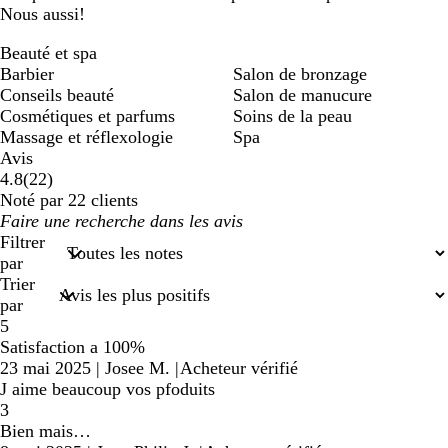
Nous aussi!
Beauté et spa
Barbier
Salon de bronzage
Conseils beauté
Salon de manucure
Cosmétiques et parfums
Soins de la peau
Massage et réflexologie
Spa
Avis
22
4.8
(
22
)
avis
Noté par 22 clients
Mes
saisies
Filtrer
de
par
recherche
Trier
par
5
Satisfaction a 100%
23 mai 2025
|
Josee M.
|
Acheteur vérifié
J aime beaucoup vos pfoduits
3
Bien mais…