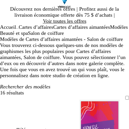
Diapositive
Découvrez nos dernières offres | Profitez aussi de la
1
livraison économique offerte dès 75 $ d’achats |
sur
Voir toutes les offres
1
Accueil
Cartes d’affaires
Cartes d’affaires aimantées
Modèles
...
Beauté et spa
Salon de coiffure
Modèles de Cartes d’affaires aimantées - Salon de coiffure
Vous trouverez ci-dessous quelques-uns de nos modèles de
graphismes les plus populaires pour Cartes d’affaires
aimantées, Salon de coiffure. Vous pouvez sélectionner l’un
d’eux ou en découvrir d’autres dans notre galerie complète.
Une fois que vous en avez trouvé un qui vous plaît, vous le
personnalisez dans notre studio de création en ligne.
Rechercher des modèles
16 résultats
Filtres