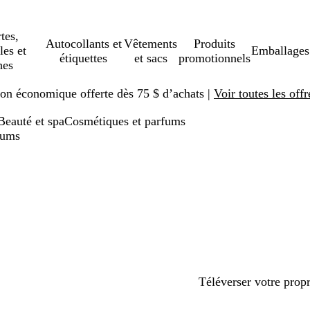
tes,
Autocollants et
Vêtements
Produits
les et
Emballages
étiquettes
et sacs
promotionnels
hes
ison économique offerte dès 75 $ d’achats |
Voir toutes les offr
Beauté et spa
Cosmétiques et parfums
fums
Téléverser votre prop