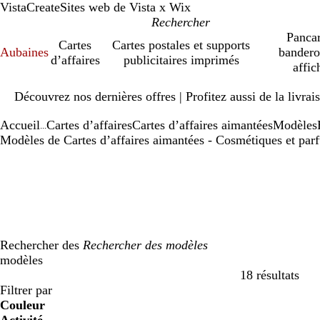
VistaCreate
Sites web de Vista x Wix
Pancar
Cartes
Cartes postales et supports
Aubaines
bandero
d’affaires
publicitaires imprimés
affic
Diapositive
Découvrez nos dernières offres | Profitez aussi de la livra
1
sur
Accueil
Cartes d’affaires
Cartes d’affaires aimantées
Modèles
1
...
Modèles de Cartes d’affaires aimantées - Cosmétiques et par
Rechercher des
modèles
18 résultats
Filtres
Filtrer par
Couleur
b
b
v
v
j
j
o
o
r
r
g
g
b
b
n
n
m
m
C
C
v
v
r
r