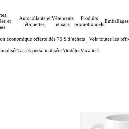
tes,
Autocollants et
Vêtements
Produits
les et
Emballages
étiquettes
et sacs
promotionnels
hes
ison économique offerte dès 75 $ d’achats |
Voir toutes les offr
onnalisés
Tasses personnalisées
Modèles
Vacances