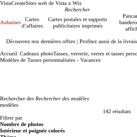
VistaCreate
Sites web de Vista x Wix
Pancar
Cartes
Cartes postales et supports
Aubaines
bandero
d’affaires
publicitaires imprimés
affic
Diapositive
Découvrez nos dernières offres | Profitez aussi de la livra
1
sur
Accueil
Cadeaux photo
Tasses, verrerie, verres et tasses pers
1
...
Modèles de Tasses personnalisées - Vacances
Rechercher des
modèles
142 résultats
Filtres
Filtrer par
Nombre de photos
Intérieur et poignée colorés