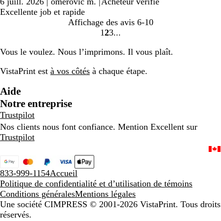
6 juill. 2026
|
omerovic m.
|
Acheteur vérifié
Excellente job et rapide
Affichage des avis
6-10
1
2
3
Accéder
Accéder
Accéder
à
à
à
Vous le voulez. Nous l’imprimons. Il vous plaît.
la
la
la
page
page
page
VistaPrint est
à vos côtés
à chaque étape.
Aide
Notre entreprise
Trustpilot
Nos clients nous font confiance. Mention Excellent sur
Trustpilot
833-999-1154
Accueil
Politique de confidentialité et d’utilisation de témoins
Conditions générales
Mentions légales
Une société CIMPRESS
© 2001-2026 VistaPrint. Tous droits
réservés.