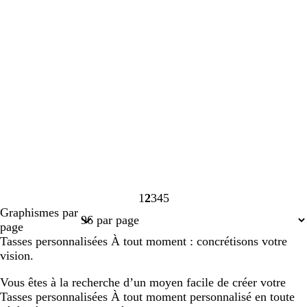
1
2
3
4
5
Page
Page
Page
Page
Page
Graphismes par
1
2
3
4
5
page
Tasses personnalisées À tout moment : concrétisons votre
vision.
Vous êtes à la recherche d’un moyen facile de créer votre
Tasses personnalisées À tout moment personnalisé en toute