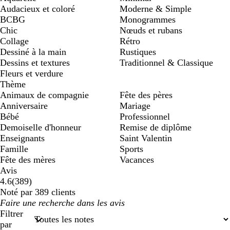
Audacieux et coloré
Moderne & Simple
BCBG
Monogrammes
Chic
Nœuds et rubans
Collage
Rétro
Dessiné à la main
Rustiques
Dessins et textures
Traditionnel & Classique
Fleurs et verdure
Thème
Animaux de compagnie
Fête des pères
Anniversaire
Mariage
Bébé
Professionnel
Demoiselle d'honneur
Remise de diplôme
Enseignants
Saint Valentin
Famille
Sports
Fête des mères
Vacances
Avis
389
4.6
(
389
)
avis
Noté par 389 clients
Mes
saisies
Filtrer
de
par