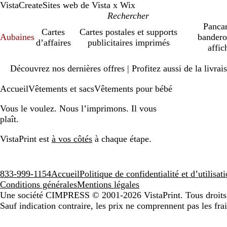
VistaCreate
Sites web de Vista x Wix
Pancar
Cartes
Cartes postales et supports
Aubaines
bandero
d’affaires
publicitaires imprimés
affic
Diapositive
Découvrez nos dernières offres | Profitez aussi de la livra
1
sur
Accueil
Vêtements et sacs
Vêtements pour bébé
1
Vous le voulez. Nous l’imprimons. Il vous
plaît.
VistaPrint est
à vos côtés
à chaque étape.
833-999-1154
Accueil
Politique de confidentialité et d’utilisa
Conditions générales
Mentions légales
Une société CIMPRESS
© 2001-2026 VistaPrint. Tous droits
Sauf indication contraire, les prix ne comprennent pas les frai