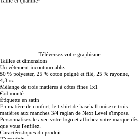
G
N
B
B
R
G
R
Obligatoire
Taille et quantité
*
r
o
l
l
o
r
o
i
i
e
e
u
i
u
s
r
u
u
g
s
g
c
v
m
r
e
v
e
h
i
a
o
v
é
v
i
n
r
i
i
n
i
n
t
i
v
n
i
n
é
a
n
i
t
t
t
Téléversez votre graphisme
/
g
e
n
a
i
a
Tailles et dimensions
b
e
v
t
g
e
g
Un vêtement incontournable.
l
/
i
a
e
n
e
50 % polyester, 25 % coton peigné et filé, 25 % rayonne,
a
g
n
g
/
/
/
4,3 oz
n
r
t
e
b
b
g
Mélange de trois matières à côtes fines 1x1
c
i
a
/
l
l
r
Col monté
c
s
g
b
a
a
i
Étiquette en satin
h
c
e
l
n
n
s
En matière de confort, le t-shirt de baseball unisexe trois
i
h
/
a
c
c
c
matières aux manches 3/4 raglan de Next Level s'impose.
n
i
g
n
c
c
h
Personnalisez-le avec votre logo et affichez votre marque dès
é
n
r
c
h
h
i
que vous l'enfilez.
é
i
c
i
i
n
Caractéristiques du produit
s
h
n
n
é
ID produit