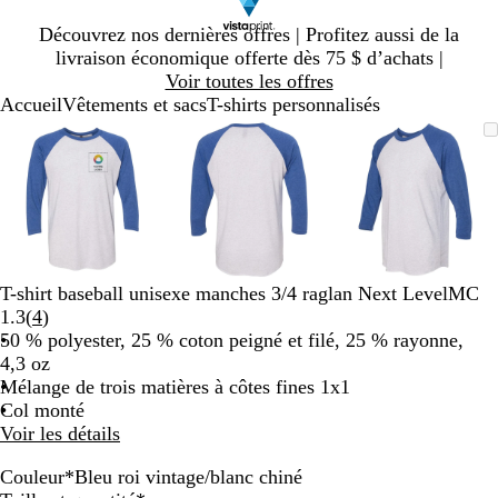
Diapositive
Découvrez nos dernières offres | Profitez aussi de la
1
livraison économique offerte dès 75 $ d’achats |
sur
Voir toutes les offres
1
Accueil
Vêtements et sacs
T-shirts personnalisés
Diapositive
Image
Zoomé
Utilisez
Cliquez
Image
Zoomé
Utilisez
Cliquez
Image
Zoomé
Utilisez
Cliquez
1
zoomable
à
les
pour
zoomable
à
les
pour
zoomable
à
les
pour
sur
minimum
touches
agrandir
minimum
touches
agrandir
minimum
touches
agrandir
3
« plus »
« plus »
« plus »
et
et
et
« moins »
« moins »
« moins »
pour
pour
pour
zoomer,
zoomer,
zoomer,
T-shirt baseball unisexe manches 3/4 raglan Next LevelMC
et
et
et
Lire
1.3
(
4
)
les
les
les
les
50 % polyester, 25 % coton peigné et filé, 25 % rayonne,
touches
touches
touches
4 avis
4,3 oz
fléchées
fléchées
fléchées
Mélange de trois matières à côtes fines 1x1
pour
pour
pour
Col monté
panoramiser
panoramiser
panoramis
Voir les détails
Couleur
*
Bleu roi vintage/blanc chiné