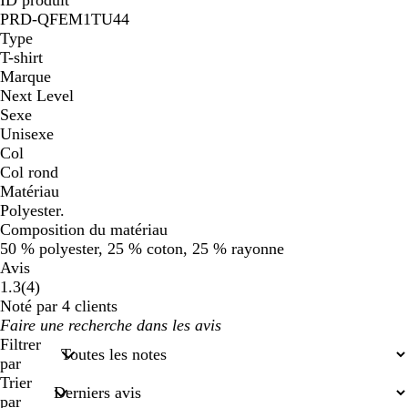
c
i
é
é
PRD-QFEM1TU44
h
n
Type
i
é
T-shirt
n
Marque
é
Next Level
Sexe
Unisexe
Col
Col rond
Matériau
Polyester.
Composition du matériau
50 % polyester, 25 % coton, 25 % rayonne
Avis
4
1.3
(
4
)
avis
Noté par 4 clients
Mes
saisies
Filtrer
de
par
recherche
Trier
par